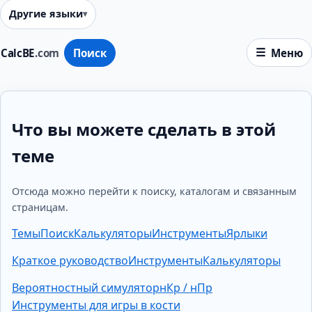
Другие языки
CalcBE
.com
Поиск
Меню
Что вы можете сделать в этой
теме
Отсюда можно перейти к поиску, каталогам и связанным
страницам.
Темы
Поиск
Калькуляторы
Инструменты
Ярлыки
Краткое руководство
Инструменты
Калькуляторы
Вероятностный симулятор
нКр / нПр
Инструменты для игры в кости