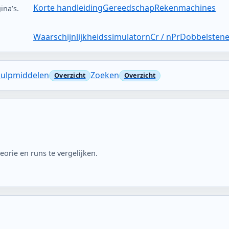
Korte handleiding
Gereedschap
Rekenmachines
ina’s.
Waarschijnlijkheidssimulator
nCr / nPr
Dobbelsten
ulpmiddelen
Zoeken
orie en runs te vergelijken.