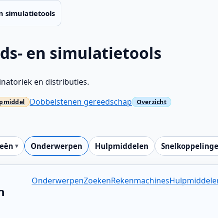
n simulatietools
ds- en simulatietools
atoriek en distributies.
Dobbelstenen gereedschap
ieën
Onderwerpen
Hulpmiddelen
Snelkoppeling
Onderwerpen
Zoeken
Rekenmachines
Hulpmiddele
n