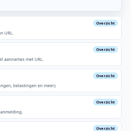
an URL.
deel aannames met URL.
ningen, belastingen en meer).
aanmelding.