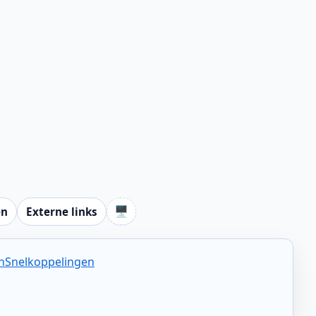
🖥️
en
Externe links
n
Snelkoppelingen