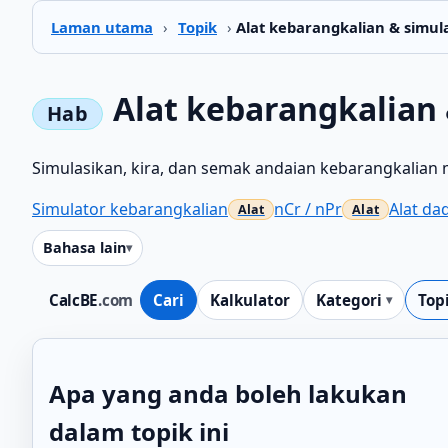
Laman utama
›
Topik
›
Alat kebarangkalian & simula
Alat kebarangkalian 
Simulasikan, kira, dan semak andaian kebarangkalian
Simulator kebarangkalian
nCr / nPr
Alat da
Bahasa lain
CalcBE
.com
Cari
Kalkulator
Kategori
Top
Apa yang anda boleh lakukan
dalam topik ini