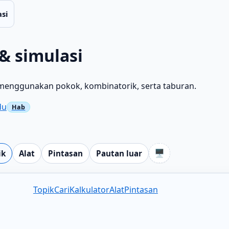
si
& simulasi
 menggunakan pokok, kombinatorik, serta taburan.
du
🖥️
ik
Alat
Pintasan
Pautan luar
Topik
Cari
Kalkulator
Alat
Pintasan