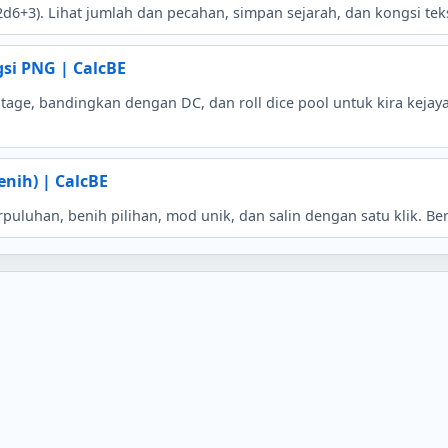
d6+3). Lihat jumlah dan pecahan, simpan sejarah, dan kongsi t
gsi PNG | CalcBE
ge, bandingkan dengan DC, dan roll dice pool untuk kira kejay
nih) | CalcBE
puluhan, benih pilihan, mod unik, dan salin dengan satu klik. Be