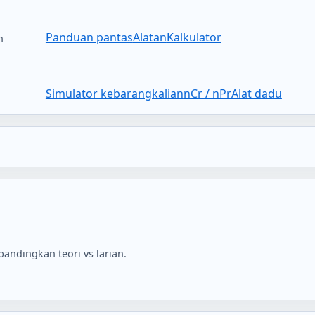
Panduan pantas
Alatan
Kalkulator
n
Simulator kebarangkalian
nCr / nPr
Alat dadu
ndingkan teori vs larian.