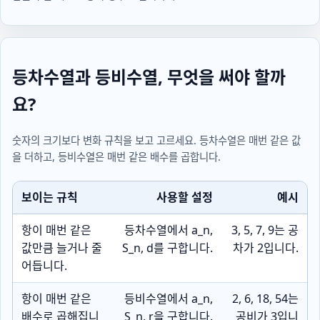
등차수열과 등비수열, 무엇을 써야 할까
요?
숫자의 크기보다 변화 규칙을 보고 고르세요. 등차수열은 매번 같은 값
을 더하고, 등비수열은 매번 같은 배수를 곱합니다.
보이는 규칙
사용할 설정
예시
항이 매번 같은
등차수열에서
a_n
,
3, 5, 7, 9는 공
값만큼 늘거나 줄
S_n
,
d
를 구합니다.
차가 2입니다.
어듭니다.
항이 매번 같은
등비수열에서
a_n
,
2, 6, 18, 54는
배수로 곱해집니
S_n
,
r
을 구합니다.
공비가 3입니