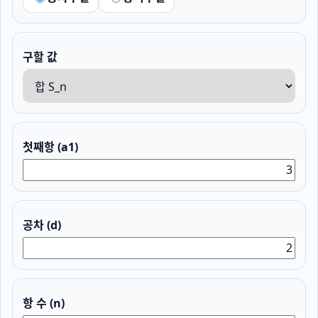
구할 값
첫째항 (a1)
공차 (d)
항 수 (n)