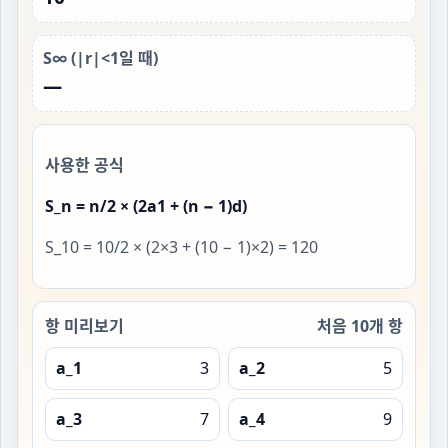
S∞ (|r|<1일 때)
—
사용한 공식
S_n = n/2 × (2a1 + (n − 1)d)
S_10 = 10/2 × (2×3 + (10 − 1)×2) = 120
항 미리보기
처음 10개 항
a_1
3
a_2
5
a_3
7
a_4
9