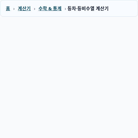
홈
›
계산기
›
수학 & 통계
›
등차·등비수열 계산기