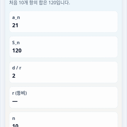
처음 10개 항의 합은 120입니다.
a_n
21
S_n
120
d / r
2
r (등비)
—
n
10