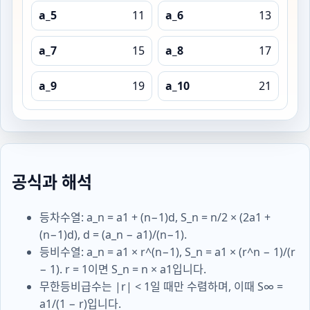
a_5
11
a_6
13
a_7
15
a_8
17
a_9
19
a_10
21
수열: 등차수열 / 합 S_n 입력값: a1=3, d=2, r=1.5, n=10 주요 결
공식과 해석
등차수열: a_n = a1 + (n−1)d, S_n = n/2 × (2a1 +
(n−1)d), d = (a_n − a1)/(n−1).
등비수열: a_n = a1 × r^(n−1), S_n = a1 × (r^n − 1)/(r
− 1). r = 1이면 S_n = n × a1입니다.
무한등비급수는 |r| < 1일 때만 수렴하며, 이때 S∞ =
a1/(1 − r)입니다.