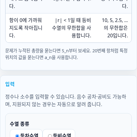
다.
다.
항이 0에 가까워
|r| < 1
일 때 등비
10, 5, 2.5, ...
지도록 작아집니
수열의 무한합을 사
의 무한합은
다.
용합니다.
20입니다.
문제가 누적된 총량을 묻는다면
S_n
부터 보세요. 20번째 항처럼 특정
위치의 값을 묻는다면
a_n
을 사용합니다.
입력
정수나 소수를 입력할 수 있습니다. 음수 공차·공비도 가능하
며, 지원되지 않는 경우는 자동으로 알려 줍니다.
수열 종류
등차수열
등비수열