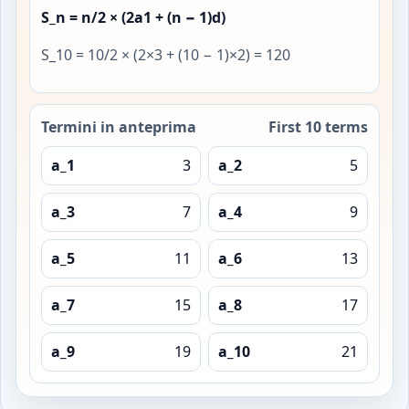
S_n = n/2 × (2a1 + (n − 1)d)
S_10 = 10/2 × (2×3 + (10 − 1)×2) = 120
Termini in anteprima
First 10 terms
a_1
3
a_2
5
a_3
7
a_4
9
a_5
11
a_6
13
a_7
15
a_8
17
a_9
19
a_10
21
Successione: Arithmetic sequence / Sum S_n Dati: a1=