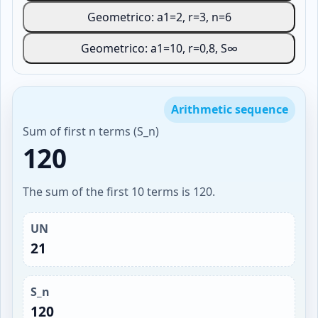
Geometrico: a1=2, r=3, n=6
Geometrico: a1=10, r=0,8, S∞
Arithmetic sequence
Sum of first n terms (S_n)
120
The sum of the first 10 terms is 120.
UN
21
S_n
120