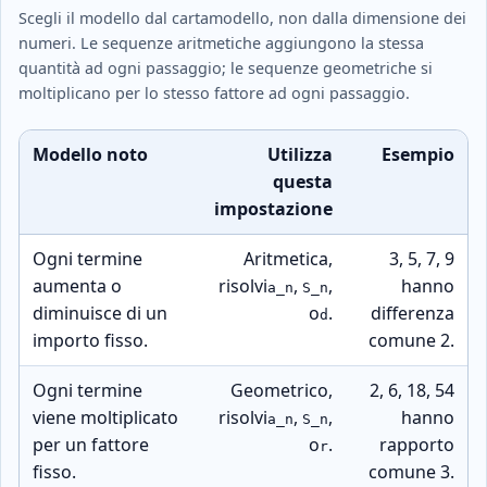
Scegli il modello dal cartamodello, non dalla dimensione dei
numeri. Le sequenze aritmetiche aggiungono la stessa
quantità ad ogni passaggio; le sequenze geometriche si
moltiplicano per lo stesso fattore ad ogni passaggio.
Modello noto
Utilizza
Esempio
questa
impostazione
Ogni termine
Aritmetica,
3, 5, 7, 9
aumenta o
risolvi
,
,
hanno
a_n
S_n
diminuisce di un
o
.
differenza
d
importo fisso.
comune 2.
Ogni termine
Geometrico,
2, 6, 18, 54
viene moltiplicato
risolvi
,
,
hanno
a_n
S_n
per un fattore
o
.
rapporto
r
fisso.
comune 3.