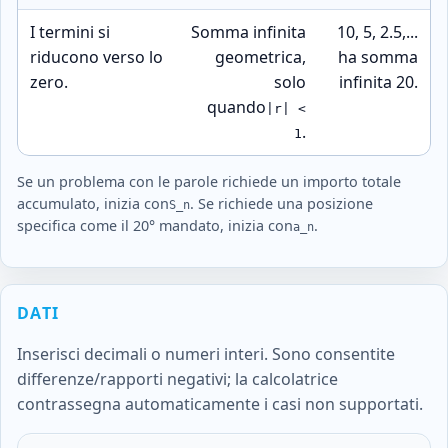
I termini si
Somma infinita
10, 5, 2.5,...
riducono verso lo
geometrica,
ha somma
zero.
solo
infinita 20.
quando
|r| <
.
1
Se un problema con le parole richiede un importo totale
accumulato, inizia con
. Se richiede una posizione
S_n
specifica come il 20° mandato, inizia con
.
a_n
DATI
Inserisci decimali o numeri interi. Sono consentite
differenze/rapporti negativi; la calcolatrice
contrassegna automaticamente i casi non supportati.