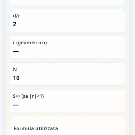
d/r
2
r (geometrico)
—
N
10
S∞ (se |r|<1)
—
Formula utilizzata