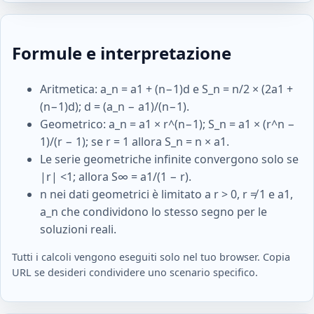
Formule e interpretazione
Aritmetica: a_n = a1 + (n−1)d e S_n = n/2 × (2a1 +
(n−1)d); d = (a_n − a1)/(n−1).
Geometrico: a_n = a1 × r^(n−1); S_n = a1 × (r^n −
1)/(r − 1); se r = 1 allora S_n = n × a1.
Le serie geometriche infinite convergono solo se
|r| <1; allora S∞ = a1/(1 − r).
n nei dati geometrici è limitato a r > 0, r ≠ 1 e a1,
a_n che condividono lo stesso segno per le
soluzioni reali.
Tutti i calcoli vengono eseguiti solo nel tuo browser. Copia
URL se desideri condividere uno scenario specifico.