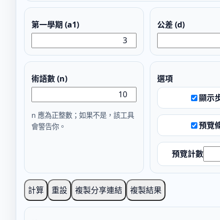
第一學期 (a1)
公差 (d)
術語數 (n)
選項
顯示
n 應為正整數；如果不是，該工具
預覽
會警告你。
預覽計數
計算
重設
複製分享連結
複製結果