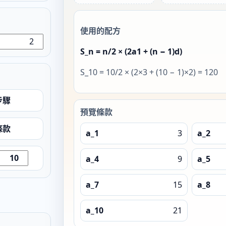
使用的配方
S_n = n/2 × (2a1 + (n − 1)d)
S_10 = 10/2 × (2×3 + (10 − 1)×2) = 120
步驟
預覽條款
條款
a_1
3
a_2
a_4
9
a_5
a_7
15
a_8
a_10
21