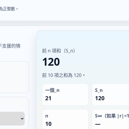
為正整數。
不支援的情
前 n 項和（S_n）
120
前 10 項之和為 120。
一個_n
S_n
21
120
n
S∞（如果 |r|<
10
—