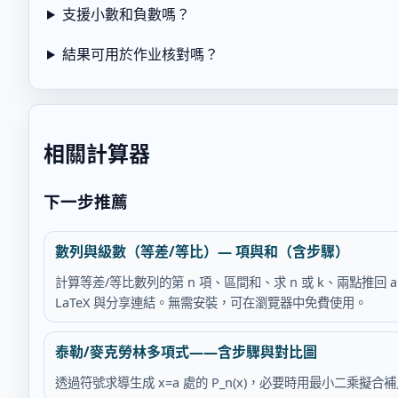
支援小數和負數嗎？
結果可用於作业核對嗎？
相關計算器
下一步推薦
數列與級數（等差/等比）— 項與和（含步驟）
計算等差/等比數列的第 n 項、區間和、求 n 或 k、兩點推回 
LaTeX 與分享連結。無需安裝，可在瀏覽器中免費使用。
泰勒/麥克勞林多項式——含步驟與對比圖
透過符號求導生成 x=a 處的 P_n(x)，必要時用最小二乘擬