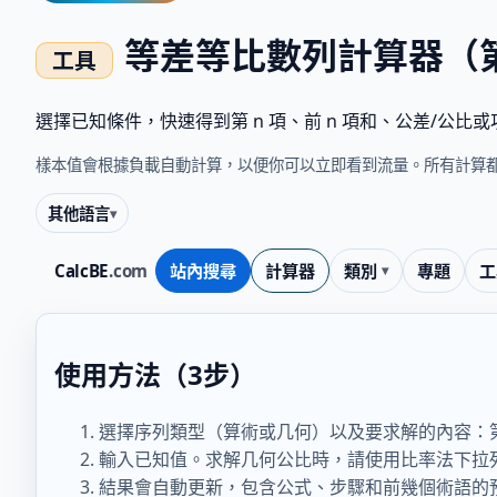
等差等比數列計算器（第
選擇已知條件，快速得到第 n 項、前 n 項和、公差/公比
樣本值會根據負載自動計算，以便你可以立即看到流量。所有計算都
其他語言
CalcBE
.com
站內搜尋
計算器
類別
專題
工
使用方法（3步）
選擇序列類型（算術或几何）以及要求解的內容：第
輸入已知值。求解几何公比時，請使用比率法下拉
結果會自動更新，包含公式、步驟和前幾個術語的預