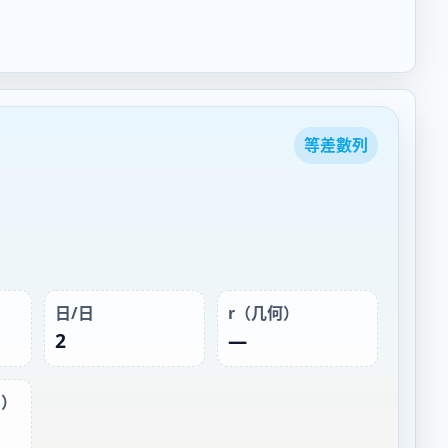
等差數列
日/日
r（几何）
2
—
1）