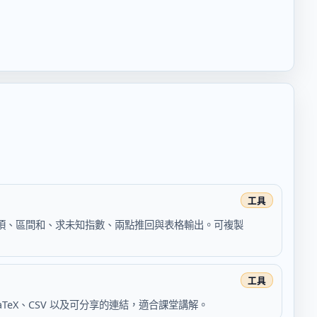
：第 n 項、區間和、求未知指數、兩點推回與表格輸出。可複製
LaTeX、CSV 以及可分享的連結，適合課堂講解。