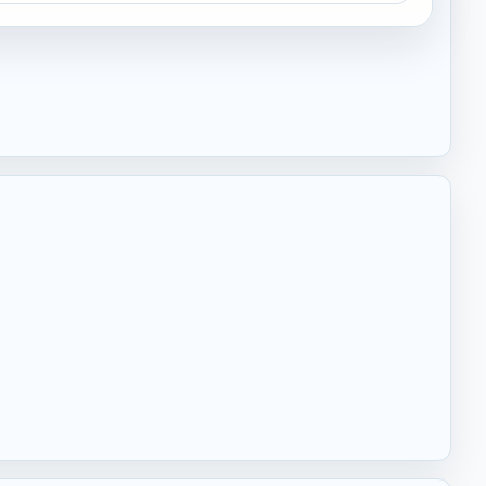
2, r=1.5, n=10 主要結果: 前 n 項和（S_n） = 120 a_n = 21 S