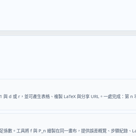
a1 與 d 或 r，並可產生表格、複製 LaTeX 與分享 URL。一處完成
合補足係數。工具將 f 與 P_n 繪製在同一畫布，提供誤差概覽、步驟紀錄、