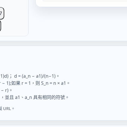
數列類型: 等差數列 / 總和 S_n 輸入值: a1=3, d=
7
1)d)； d = (a_n − a1)/(n−1)。
(r − 1);如果 r = 1，则 S_n = n × a1。
− r)。
 1，並且 a1、a_n 具有相同的符號。
URL。