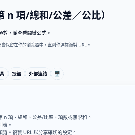
 n 項/總和/公差／公比）
或項數，並查看關键公式。
會保留在你的瀏覽器中，直到你選擇複製 URL。
🖥️
具
捷徑
外部連結
 n 項、總和、公差/比率、項數或無限和。
列表。
覽。複製 URL 以分享確切的設定。