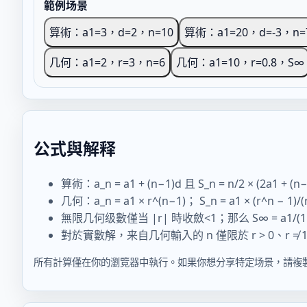
範例场景
算術：a1=3，d=2，n=10
算術：a1=20，d=-3，n=
几何：a1=2，r=3，n=6
几何：a1=10，r=0.8，S∞
公式與解释
算術：a_n = a1 + (n−1)d 且 S_n = n/2 × (2a1 + (n−
几何：a_n = a1 × r^(n−1)； S_n = a1 × (r^n − 1)/
無限几何级數僅当 |r| 時收斂<1；那么 S∞ = a1/(1 
對於實數解，来自几何輸入的 n 僅限於 r > 0、r ≠
所有計算僅在你的瀏覽器中執行。如果你想分享特定场景，請複製 