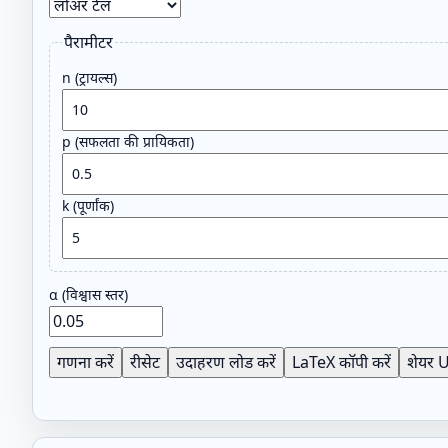
पैरामीटर
n (ट्रायल्स)
p (सफलता की प्रायिकता)
k (पूर्णांक)
α (विश्वास स्तर)
गणना करें
रीसेट
उदाहरण लोड करें
LaTeX कॉपी करें
शेयर U