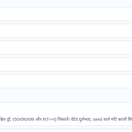
षित ड्रॉ, t50/t90/t99 और P(T<=t) निकालें। वेटेड दुर्लभता, seed वाले मोंटे कार्ल