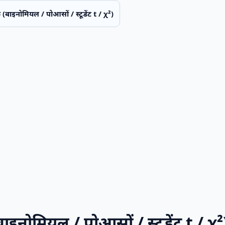
(बाइनोमियल / पोआसों / स्टूडेंट t / χ²)
इनोमियल / पोआसों / स्टूडेंट t / χ²