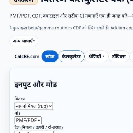
PMF/PDF, CDF, क्वांटाइल और सटीक CI गणनाएँ एक ही जगह करें—स्पष
रेग्युलराइज़्ड beta/gamma routines CDF को स्थिर रखते हैं। Acklam ap
अन्य भाषाएँ
CalcBE
.com
खोज
कैलकुलेटर
श्रेणियाँ
टॉपिक्स
इनपुट और मोड
वितरण
मोड
टेल (निचला / ऊपरी / दो‑तरफ़ा)