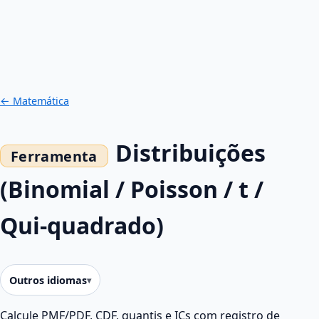
← Matemática
Distribuições
(Binomial / Poisson / t /
Qui‑quadrado)
Outros idiomas
Calcule PMF/PDF, CDF, quantis e ICs com registro de