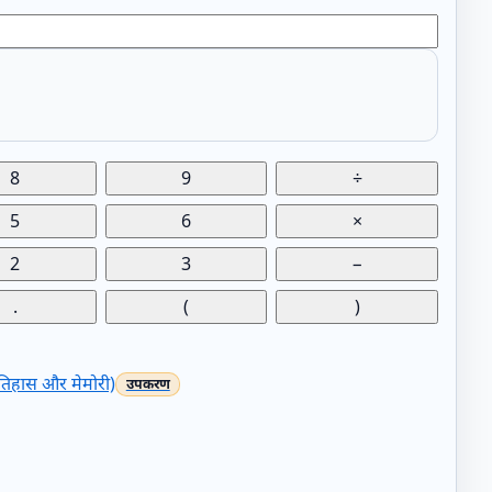
8
9
÷
5
6
×
2
3
−
.
(
)
(इतिहास और मेमोरी)