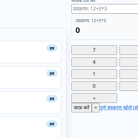
व्यंजक दर्ज करें
उदाहरण: 12+5*3
0
7
4
1
0
＋
साफ़ करें
=
पूर्ण संस्करण खोलें 