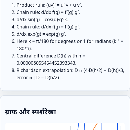
Product rule: (uv)' = u'·v + u·v'.
Chain rule: d/dx f(g) = f′(g)·g′.
d/dx sin(g) = cos(g)·g'·k.
Chain rule: d/dx f(g) = f′(g)·g′.
d/dx exp(g) = exp(g)·g'.
Here k = π/180 for degrees or 1 for radians (k⁻¹ =
180/π).
Central difference D(h) with h =
0.000006055454452393343.
Richardson extrapolation: D ≈ (4·D(h/2) − D(h))/3,
error ≈ |D − D(h/2)|.
ग्राफ और स्पर्शरेखा