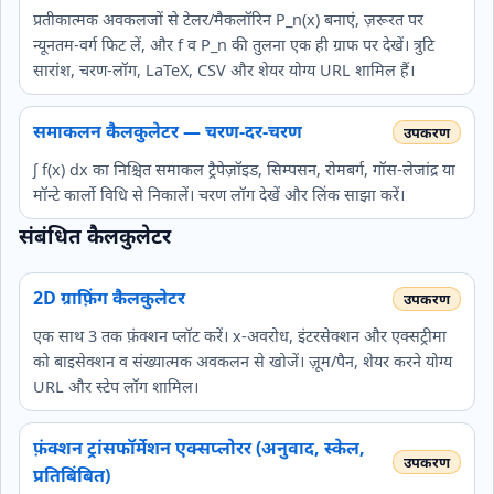
प्रतीकात्मक अवकलजों से टेलर/मैकलॉरिन P_n(x) बनाएं, ज़रूरत पर
न्यूनतम‑वर्ग फिट लें, और f व P_n की तुलना एक ही ग्राफ पर देखें। त्रुटि
सारांश, चरण‑लॉग, LaTeX, CSV और शेयर योग्य URL शामिल हैं।
समाकलन कैलकुलेटर — चरण-दर-चरण
∫ f(x) dx का निश्चित समाकल ट्रैपेज़ॉइड, सिम्पसन, रोमबर्ग, गॉस‑लेजांद्र या
मॉन्टे कार्लो विधि से निकालें। चरण लॉग देखें और लिंक साझा करें।
संबंधित कैलकुलेटर
2D ग्राफ़िंग कैलकुलेटर
एक साथ 3 तक फ़ंक्शन प्लॉट करें। x-अवरोध, इंटरसेक्शन और एक्सट्रीमा
को बाइसेक्शन व संख्यात्मक अवकलन से खोजें। ज़ूम/पैन, शेयर करने योग्य
URL और स्टेप लॉग शामिल।
फ़ंक्शन ट्रांसफॉर्मेशन एक्सप्लोरर (अनुवाद, स्केल,
प्रतिबिंबित)