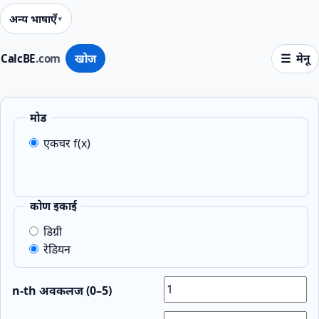
अन्य भाषाएँ
CalcBE
.com
खोज
मेनू
मोड
एकचर f(x)
कोण इकाई
डिग्री
रेडियन
n‑th अवकलज (0–5)