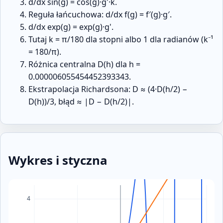
d/dx sin(g) = cos(g)·g'·k.
Reguła łańcuchowa: d/dx f(g) = f′(g)·g′.
d/dx exp(g) = exp(g)·g'.
Tutaj k = π/180 dla stopni albo 1 dla radianów (k⁻¹
= 180/π).
Różnica centralna D(h) dla h =
0.000006055454452393343.
Ekstrapolacja Richardsona: D ≈ (4·D(h/2) −
D(h))/3, błąd ≈ |D − D(h/2)|.
Wykres i styczna