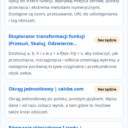
Rysuj do trzech funkcji, wykrywaj miejsca zerowe, punkty
przecięcia i ekstrema metodami numerycznymi.
Dostępne są zoom, przesuwanie, URL do udostępniania
i log obliczeń.
Eksplorator transformacji funkcji
(Przesuń, Skaluj, Odzwiercie...
Dostosuj a, b, h i v w y = a·f(b(x−h)) + v, aby zobaczyć, jak
przesunięcia, rozciągnięcia i odbicia zmieniają wykresy, a
następnie porównaj krzywe oryginalne i przekształcone
obok siebie.
Okrąg jednostkowy | calcbe.com
Okrąg jednostkowy po polsku, prostym językiem. Wpisz
dane i od razu zobacz wynik, a tam gdzie to możliwe
także kroki obliczeń.
Równanie różniczkowe I rzędu |