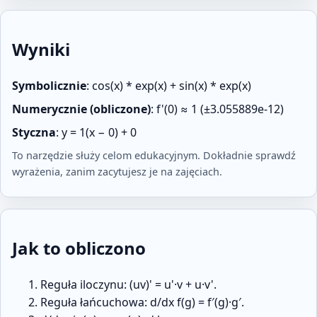
Wyniki
Symbolicznie
:
cos(x) * exp(x) + sin(x) * exp(x)
Numerycznie (obliczone)
:
f'(0) ≈ 1 (±3.055889e-12)
Styczna
:
y = 1(x − 0) + 0
To narzędzie służy celom edukacyjnym. Dokładnie sprawdź
wyrażenia, zanim zacytujesz je na zajęciach.
Jak to obliczono
Reguła iloczynu: (uv)' = u'·v + u·v'.
Reguła łańcuchowa: d/dx f(g) = f′(g)·g′.