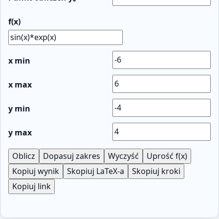
f(x)
x min
x max
y min
y max
Oblicz
Dopasuj zakres
Wyczyść
Uprość f(x)
Kopiuj wynik
Skopiuj LaTeX-a
Skopiuj kroki
Kopiuj link