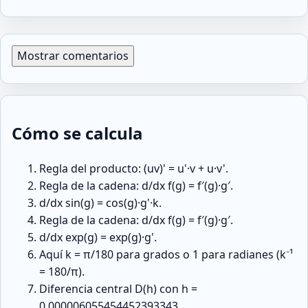
Mostrar comentarios
Cómo se calcula
Regla del producto: (uv)' = u'·v + u·v'.
Regla de la cadena: d/dx f(g) = f′(g)·g′.
d/dx sin(g) = cos(g)·g'·k.
Regla de la cadena: d/dx f(g) = f′(g)·g′.
d/dx exp(g) = exp(g)·g'.
Aquí k = π/180 para grados o 1 para radianes (k⁻¹
= 180/π).
Diferencia central D(h) con h =
0.000006055454452393343.