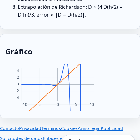
Extrapolación de Richardson: D ≈ (4·D(h/2) −
D(h))/3, error ≈ |D − D(h/2)|.
Gráfico
Contacto
Privacidad
Términos
Cookies
Aviso legal
Publicidad
Solicitudes de datos
Enlaces externos