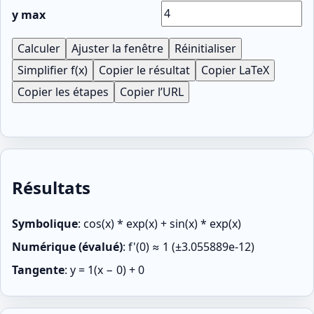
y max
Calculer
Ajuster la fenêtre
Réinitialiser
Simplifier f(x)
Copier le résultat
Copier LaTeX
Copier les étapes
Copier l’URL
Résultats
Symbolique
:
cos(x) * exp(x) + sin(x) * exp(x)
Numérique (évalué)
:
f'(0) ≈ 1 (±3.055889e-12)
Tangente
:
y = 1(x − 0) + 0