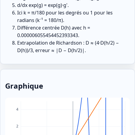
d/dx exp(g) = exp(g)·g'.
Ici k = π/180 pour les degrés ou 1 pour les
radians (k⁻¹ = 180/π).
Différence centrée D(h) avec h =
0.000006055454452393343.
Extrapolation de Richardson : D ≈ (4·D(h/2) −
D(h))/3, erreur ≈ |D − D(h/2)|.
Graphique