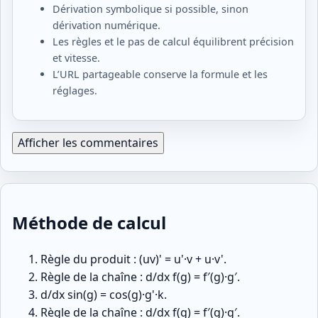
Dérivation symbolique si possible, sinon
dérivation numérique.
Les règles et le pas de calcul équilibrent précision
et vitesse.
L’URL partageable conserve la formule et les
réglages.
Afficher les commentaires
Méthode de calcul
Règle du produit : (uv)' = u'·v + u·v'.
Règle de la chaîne : d/dx f(g) = f′(g)·g′.
d/dx sin(g) = cos(g)·g'·k.
Règle de la chaîne : d/dx f(g) = f′(g)·g′.