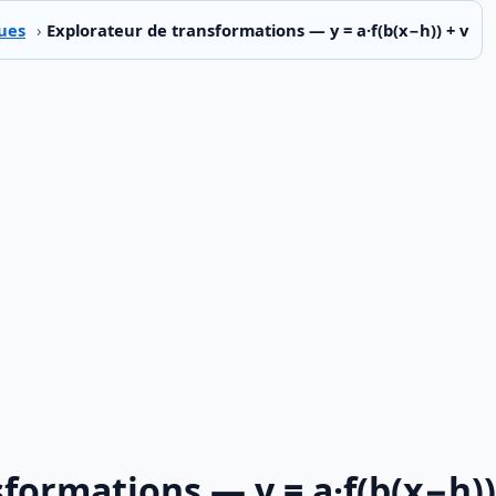
ues
›
Explorateur de transformations — y = a·f(b(x−h)) + v
formations — y = a·f(b(x−h))