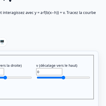
 interagissez avec y = a·f(b(x−h)) + v. Tracez la courbe
🖥️
ers la droite)
v (décalage vers le haut)