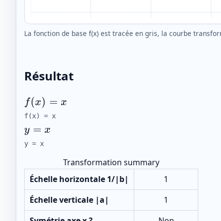
La fonction de base f(x) est tracée en gris, la courbe transf
Résultat
(
)
=
f
x
x
f(x) = x
f(x) = x
=
y
x
y = x
y = x
Transformation summary
Échelle horizontale 1/|b|
1
Échelle verticale |a|
1
Symétrie axe x ?
Non