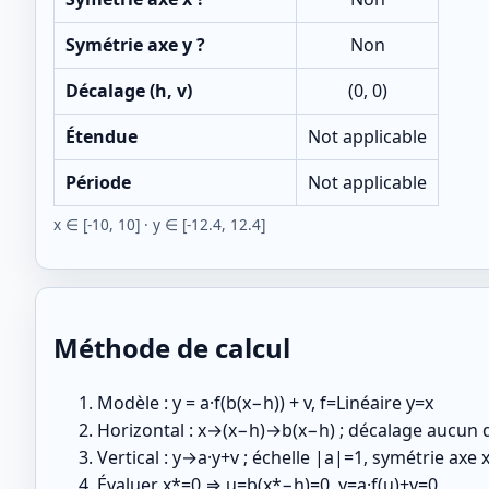
Symétrie axe y ?
Non
Décalage (h, v)
(0, 0)
Étendue
Not applicable
Période
Not applicable
x ∈ [-10, 10] · y ∈ [-12.4, 12.4]
Méthode de calcul
Modèle : y = a·f(b(x−h)) + v, f=Linéaire y=x
Horizontal : x→(x−h)→b(x−h) ; décalage aucun d
Vertical : y→a·y+v ; échelle |a|=1, symétrie ax
Évaluer x*=0 ⇒ u=b(x*−h)=0, y=a·f(u)+v=0