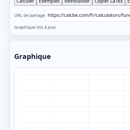
Calculer
Exemples
Réinitialiser
Copier LaTeX
E
URL de partage
Graphique mis à jour.
Graphique