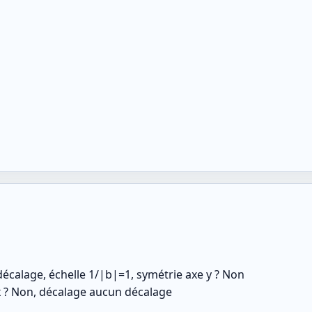
écalage, échelle 1/|b|=1, symétrie axe y ? Non
e x ? Non, décalage aucun décalage