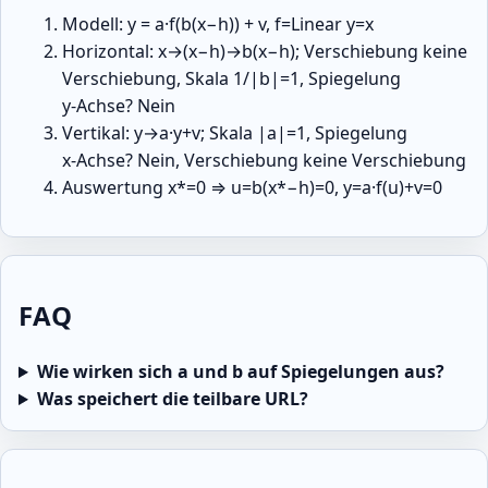
Modell: y = a·f(b(x−h)) + v, f=Linear y=x
Horizontal: x→(x−h)→b(x−h); Verschiebung keine
Verschiebung, Skala 1/|b|=1, Spiegelung
y‑Achse? Nein
Vertikal: y→a·y+v; Skala |a|=1, Spiegelung
x‑Achse? Nein, Verschiebung keine Verschiebung
Auswertung x*=0 ⇒ u=b(x*−h)=0, y=a·f(u)+v=0
FAQ
Wie wirken sich a und b auf Spiegelungen aus?
Was speichert die teilbare URL?