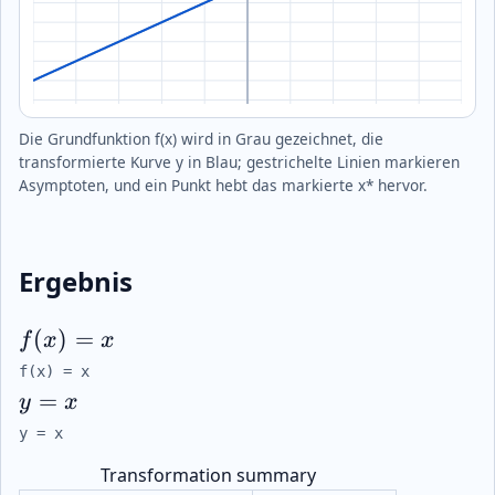
Die Grundfunktion f(x) wird in Grau gezeichnet, die
transformierte Kurve y in Blau; gestrichelte Linien markieren
Asymptoten, und ein Punkt hebt das markierte x* hervor.
Ergebnis
(
)
=
f
x
x
f(x) = x
f(x) = x
=
y
x
y = x
y = x
Transformation summary