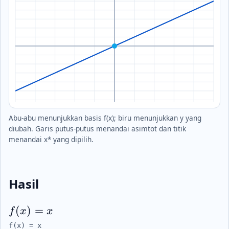
Abu-abu menunjukkan basis f(x); biru menunjukkan y yang
diubah. Garis putus-putus menandai asimtot dan titik
menandai x* yang dipilih.
Hasil
(
)
=
f
x
x
f(x) = x
f(x) = x