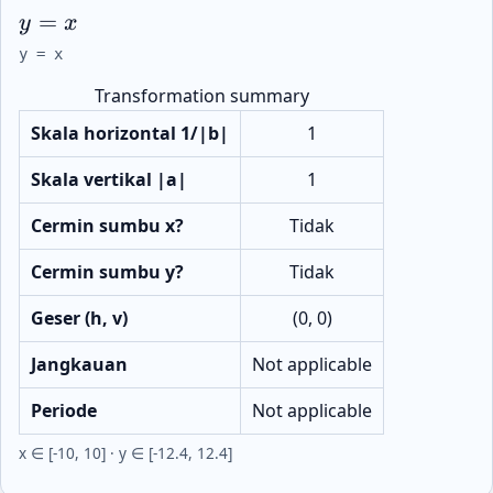
=
y
x
y = x
y = x
Transformation summary
Skala horizontal 1/|b|
1
Skala vertikal |a|
1
Cermin sumbu x?
Tidak
Cermin sumbu y?
Tidak
Geser (h, v)
(0, 0)
Jangkauan
Not applicable
Periode
Not applicable
x ∈ [-10, 10] · y ∈ [-12.4, 12.4]