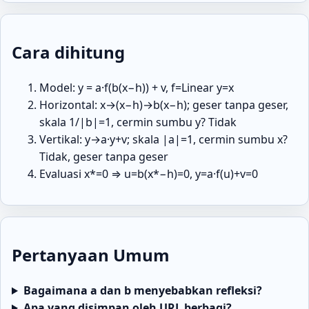
Cara dihitung
Model: y = a·f(b(x−h)) + v, f=Linear y=x
Horizontal: x→(x−h)→b(x−h); geser tanpa geser,
skala 1/|b|=1, cermin sumbu y? Tidak
Vertikal: y→a·y+v; skala |a|=1, cermin sumbu x?
Tidak, geser tanpa geser
Evaluasi x*=0 ⇒ u=b(x*−h)=0, y=a·f(u)+v=0
Pertanyaan Umum
Bagaimana a dan b menyebabkan refleksi?
Apa yang disimpan oleh URL berbagi?