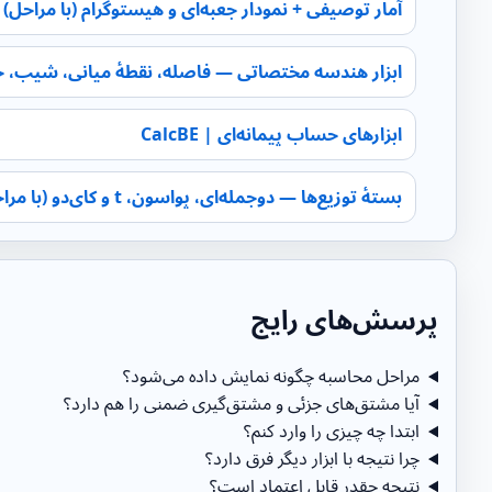
آمار توصیفی + نمودار جعبه‌ای و هیستوگرام (با مراحل) | lcBE
ابزار هندسه مختصاتی — فاصله، نقطهٔ میانی، شیب، خط‌ه
ابزارهای حساب پیمانه‌ای | CalcBE
بستهٔ توزیع‌ها — دوجمله‌ای، پواسون، t و کای‌دو (با مراحل) | CalcBE
پرسش‌های رایج
مراحل محاسبه چگونه نمایش داده می‌شود؟
آیا مشتق‌های جزئی و مشتق‌گیری ضمنی را هم دارد؟
ابتدا چه چیزی را وارد کنم؟
چرا نتیجه با ابزار دیگر فرق دارد؟
نتیجه چقدر قابل اعتماد است؟