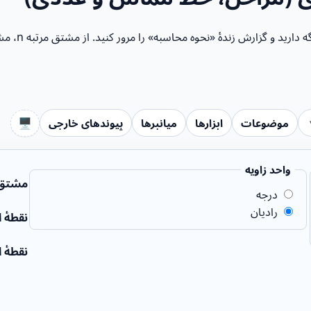
مشتق نمادین 
🖥️
موضوعات
ابزارها
میانبرها
پیوندهای خارجی
واحد زاویه
مشتق مرت
درجه
رادیان
نقطهٔ ار
نقطهٔ ار