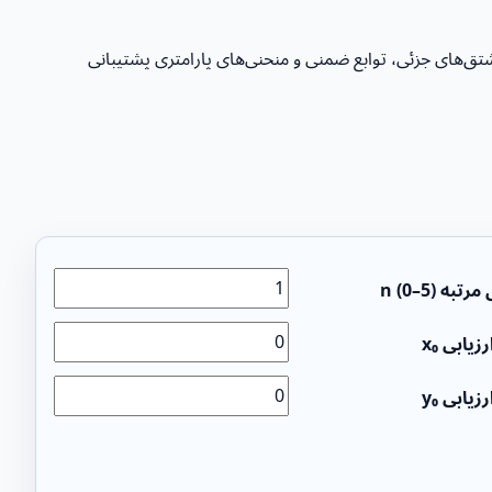
و عددی را کنار هم ببینید، خط مماس را روی نمودار نگه دارید و گزارش زندهٔ «نحوه محاسبه» را مرور کنید. از مشتق مرتبه n، مشتق‌های جزئی، توابع ضمنی و منحنی‌های پارامتری پشتیبانی
به n (0–5)
زیابی x₀
زیابی y₀