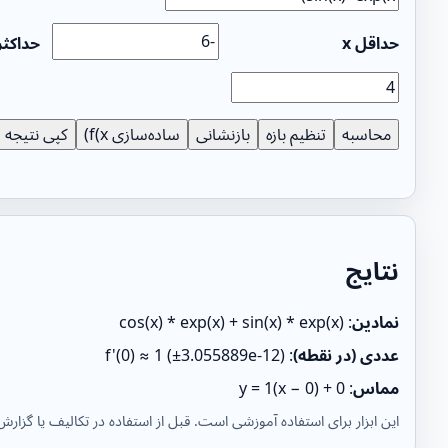
حداقل x
حداکثر 
محاسبه
تنظیم بازه
بازنشانی
ساده‌سازی f(x)
کپی نتیجه
نتایج
نمادین
:
cos(x) * exp(x) + sin(x) * exp(x)
عددی (در نقطه)
:
f'(0) ≈ 1 (±3.055889e-12)
مماس
:
y = 1(x − 0) + 0
این ابزار برای استفاده آموزشی است. قبل از استفاده در تکالیف یا گزارش‌ه