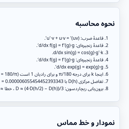
نحوه محاسبه
قاعدهٔ ضرب: (uv)' = u'·v + u·v'.
قاعدهٔ زنجیره‌ای: d/dx f(g) = f′(g)·g′.
d/dx sin(g) = cos(g)·g'·k.
قاعدهٔ زنجیره‌ای: d/dx f(g) = f′(g)·g′.
d/dx exp(g) = exp(g)·g'.
اینجا k برای درجه π/180 و برای رادیان 1 است (k⁻¹ = 180/π).
تفاضل مرکزی D(h) با h = 0.000006055454452393343.
برون‌یابی ریچاردسون: D ≈ (4·D(h/2) − D(h))/3 ، خطا ≈ |D − D(h/2)|.
نمودار و خط مماس