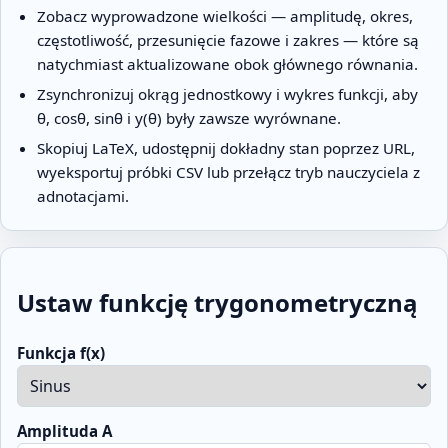
Zobacz wyprowadzone wielkości — amplitudę, okres,
częstotliwość, przesunięcie fazowe i zakres — które są
natychmiast aktualizowane obok głównego równania.
Zsynchronizuj okrąg jednostkowy i wykres funkcji, aby
θ, cosθ, sinθ i y(θ) były zawsze wyrównane.
Skopiuj LaTeX, udostępnij dokładny stan poprzez URL,
wyeksportuj próbki CSV lub przełącz tryb nauczyciela z
adnotacjami.
Ustaw funkcję trygonometryczną
Funkcja f(x)
Amplituda A