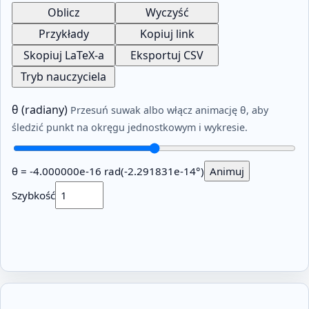
Oblicz
Wyczyść
Przykłady
Kopiuj link
Skopiuj LaTeX-a
Eksportuj CSV
Tryb nauczyciela
θ (radiany)
Przesuń suwak albo włącz animację θ, aby
śledzić punkt na okręgu jednostkowym i wykresie.
θ =
-4.000000e-16
rad
(
-2.291831e-14
°)
Animuj
Szybkość