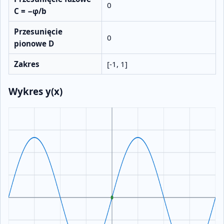
0
C = −φ/b
Przesunięcie
0
pionowe D
Zakres
[-1, 1]
Wykres y(x)