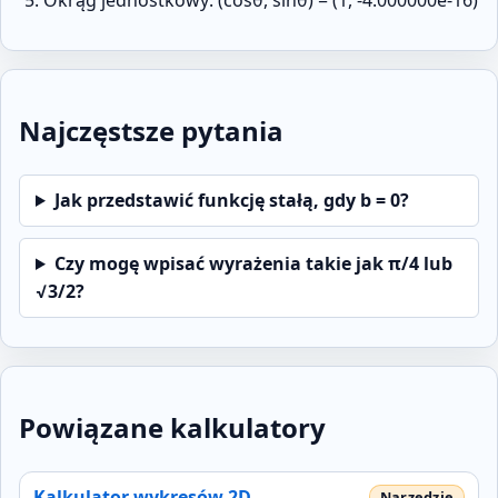
Okrąg jednostkowy: (cosθ, sinθ) = (1, -4.000000e-16)
Najczęstsze pytania
Jak przedstawić funkcję stałą, gdy b = 0?
Czy mogę wpisać wyrażenia takie jak π/4 lub
√3/2?
Powiązane kalkulatory
Kalkulator wykresów 2D