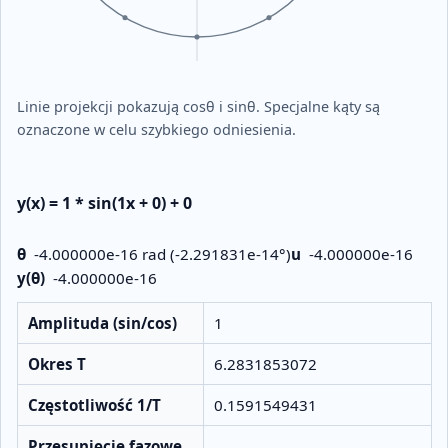
Linie projekcji pokazują cosθ i sinθ. Specjalne kąty są
oznaczone w celu szybkiego odniesienia.
y(x) = 1 * sin(1x + 0) + 0
θ
-4.000000e-16 rad (-2.291831e-14°)
u
-4.000000e-16
y(θ)
-4.000000e-16
Wielkości wyprowadzone z przekształcenia
Amplituda (sin/cos)
1
Okres T
6.2831853072
Częstotliwość 1/T
0.1591549431
Przesunięcie fazowe