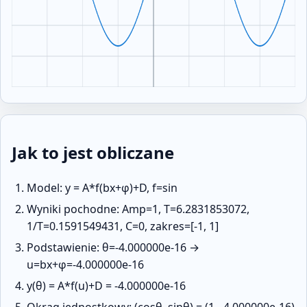
Jak to jest obliczane
Model: y = A*f(bx+φ)+D, f=sin
Wyniki pochodne: Amp=1, T=6.2831853072,
1/T=0.1591549431, C=0, zakres=[-1, 1]
Podstawienie: θ=-4.000000e-16 →
u=bx+φ=-4.000000e-16
y(θ) = A*f(u)+D = -4.000000e-16