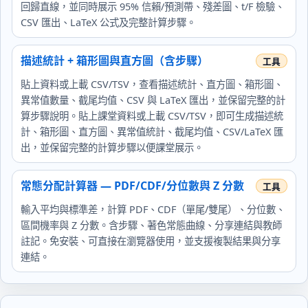
回歸直線，並同時展示 95% 信賴/預測帶、殘差圖、t/F 檢驗、
CSV 匯出、LaTeX 公式及完整計算步驟。
描述統計 + 箱形圖與直方圖（含步驟）
貼上資料或上載 CSV/TSV，查看描述統計、直方圖、箱形圖、
異常值數量、截尾均值、CSV 與 LaTeX 匯出，並保留完整的計
算步驟說明。貼上課堂資料或上載 CSV/TSV，即可生成描述統
計、箱形圖、直方圖、異常值統計、截尾均值、CSV/LaTeX 匯
出，並保留完整的計算步驟以便課堂展示。
常態分配計算器 — PDF/CDF/分位數與 Z 分數
輸入平均與標準差，計算 PDF、CDF（單尾/雙尾）、分位數、
區間機率與 Z 分數。含步驟、著色常態曲線、分享連結與教師
註記。免安裝、可直接在瀏覽器使用，並支援複製結果與分享
連結。