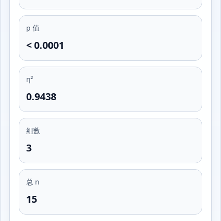
p 值
< 0.0001
η²
0.9438
組數
3
总 n
15