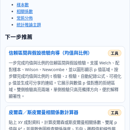
樣本數
相關係數
常態分佈
統計推論主題
下一步推薦
信賴區間與假設檢驗向導（均值與比例）
一步完成均值與比例的信賴區間與假設檢驗。支援 Welch、配
對樣本、Wilson、Newcombe，並以圖形顯示 p 值區域。按
步驟完成均值與比例的 t 檢驗、z 檢驗，自動紀錄公式、可視化
p 值並生成可分享的連結。它展示與數值 p 值對應的拒絕區
域。雙側檢驗高亮兩端，單側檢驗只高亮備擇方向，便於解釋
顯著性。
皮爾森／斯皮爾曼相關係數計算器
貼上 XY 成對資料，計算皮爾森或斯皮爾曼相關係數、雙尾 p
值與 R²，並用散佈圖檢查關係強度、方向、離群值和線性趨