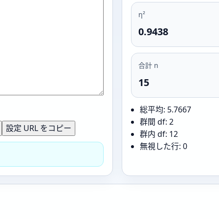
η²
0.9438
合計 n
15
。
総平均: 5.7667
群間 df: 2
設定 URL をコピー
群内 df: 12
無視した行: 0