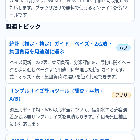
Welch、対応あり、Wilson、Newcombe、p値の可視化にも
対応します。ブラウザだけで無料で使えるオンライン計算ツ
ールです。
関連トピック
統計（推定・検定）ガイド｜ベイズ・2x2表・
集団負荷を用途別に選ぶ
ベイズ更新、2x2表、集団負荷、分類評価を、最初に開くペー
ジと次に進むページまで用途別に整理した統計ガイドです。
式・オッズ・表・集団負荷 の違いを短く比較できます。
サンプルサイズ計画ツール（調査・平均・
A/B）
調査比率・平均・A/B の比率差について、信頼水準と許容誤
差から必要サンプルサイズを見積もります。有限母集団補正
にも対応します。