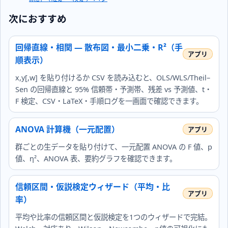
次におすすめ
回帰直線・相関 — 散布図・最小二乗・R²（手
順表示）
x,y[,w] を貼り付けるか CSV を読み込むと、OLS/WLS/Theil–
Sen の回帰直線と 95% 信頼帯・予測帯、残差 vs 予測値、t・
F 検定、CSV・LaTeX・手順ログを一画面で確認できます。
ANOVA 計算機（一元配置）
群ごとの生データを貼り付けて、一元配置 ANOVA の F 値、p
値、η²、ANOVA 表、要約グラフを確認できます。
信頼区間・仮説検定ウィザード（平均・比
率）
平均や比率の信頼区間と仮説検定を1つのウィザードで完結。