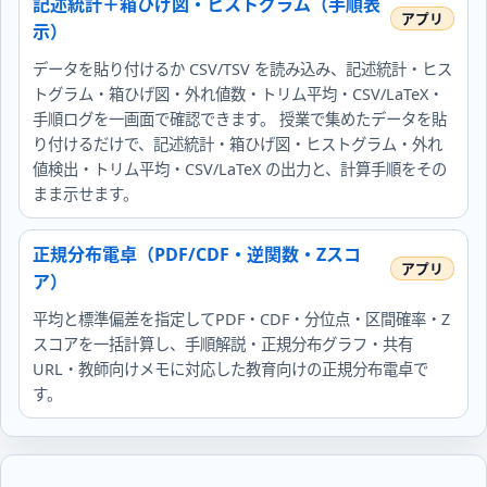
記述統計＋箱ひげ図・ヒストグラム（手順表
示）
データを貼り付けるか CSV/TSV を読み込み、記述統計・ヒス
トグラム・箱ひげ図・外れ値数・トリム平均・CSV/LaTeX・
手順ログを一画面で確認できます。 授業で集めたデータを貼
り付けるだけで、記述統計・箱ひげ図・ヒストグラム・外れ
値検出・トリム平均・CSV/LaTeX の出力と、計算手順をその
まま示せます。
正規分布電卓（PDF/CDF・逆関数・Zスコ
ア）
平均と標準偏差を指定してPDF・CDF・分位点・区間確率・Z
スコアを一括計算し、手順解説・正規分布グラフ・共有
URL・教師向けメモに対応した教育向けの正規分布電卓で
す。