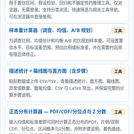
用于置信区间、假设检验、回归和不确定性的推理工具。仅浏
览器，无需登录。支持分类浏览、快速筛选与相关工具导航，
可在浏览器中直接使用。
样本量计算器（调查、均值、A/B 规划）
为调查比例、均值估计和均衡 A/B 对比规划样本量。可设置置
信水平、目标误差范围、预估比例或标准差，并在需要时启用
有限总体修正。
描述统计 + 箱线图与直方图（含步骤）
粘贴数据或上传 CSV/TSV，查看描述统计、直方图、箱线图、
异常值数量、截尾均值、CSV 与 LaTeX 导出，并保留完整的计
算步骤说明。
正态分布计算器 — PDF/CDF/分位点与 Z 分数
输入均值和标准差即可同时计算正态分布的PDF、片侧/双侧
CDF、分位点、区间概率与Z分数，并附步骤说明、着色曲线、