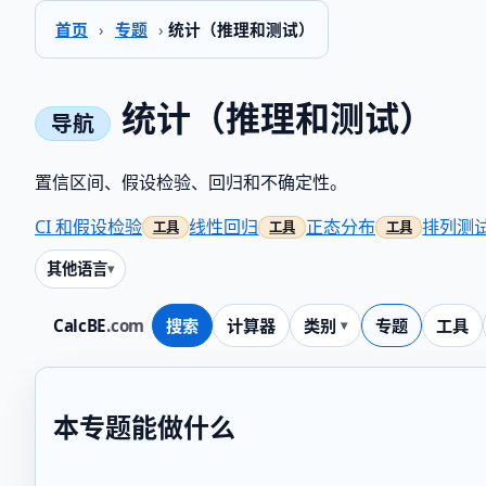
首页
›
专题
›
统计（推理和测试）
统计（推理和测试）
置信区间、假设检验、回归和不确定性。
CI 和假设检验
线性回归
正态分布
排列测
其他语言
CalcBE
.com
搜索
计算器
类别
专题
工具
本专题能做什么