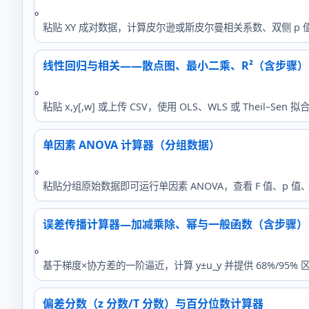
。
粘贴 XY 成对数据，计算皮尔逊或斯皮尔曼相关系数、双侧 p 
线性回归与相关——散点图、最小二乘、R²（含步骤）
。
粘贴 x,y[,w] 或上传 CSV，使用 OLS、WLS 或 Theil–Sen
单因素 ANOVA 计算器（分组数据）
。
粘贴分组原始数据即可运行单因素 ANOVA，查看 F 值、p 值
误差传播计算器—加减乘除、幂与一般函数（含步骤）
。
基于梯度×协方差的一阶逼近，计算 y±u_y 并提供 68%/9
偏差分数（z 分数/T 分数）与百分位数计算器