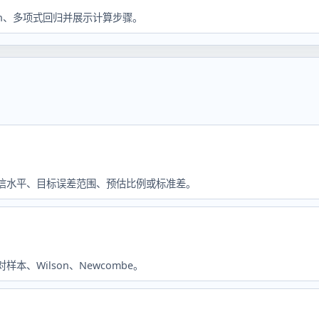
Sen、多项式回归并展示计算步骤。
置信水平、目标误差范围、预估比例或标准差。
本、Wilson、Newcombe。