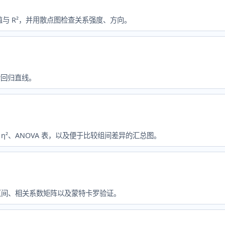
值与 R²，并用散点图检查关系强度、方向。
 拟合回归直线。
、η²、ANOVA 表，以及便于比较组间差异的汇总图。
5% 区间、相关系数矩阵以及蒙特卡罗验证。