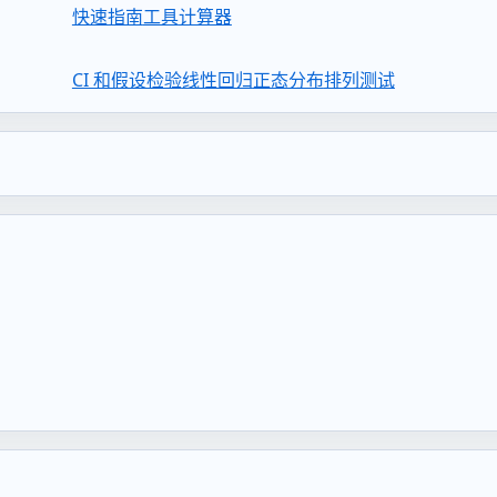
快速指南
工具
计算器
CI 和假设检验
线性回归
正态分布
排列测试