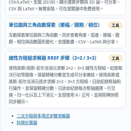
CSV/LaTeX。支援 2D/3D，顯示運算步驟與 2D 圖。可分享、
CSV 與 LaTeX。無需安裝，可在瀏覽器中免費使用。
單位圓與三角函數探索（振幅／週期／相位）
互動探索單位圓與三角函數，同步查看角度、弧度、振幅、週
期、相位與函數圖形變化，支援動畫、CSV、LaTeX 與分享。
線性方程組求解器 RREF 步驟（2×2 / 3×3）
使用高斯/高斯-若尔当消元求解 2×2、3×3 線性方程組，紀錄每
次行初等變換，保留精確分數並生成可分享連結。使用高斯或
高斯-若尔当消元逐步求解 2×2、3×3 方程組，日誌紀錄枢轴和
行操作，並保留精確分數。日誌会紀錄每次枢轴選擇、行交
换、归一化以及上下消元，全部使用 R i 记号，並與矩陣快照
同步顯示。
二次方程與多項式步驟求解器
科學計算器