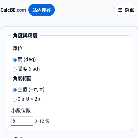
CalcBE
.com
站內搜尋
選單
角度與精度
單位
度 (deg)
弧度 (rad)
角度範圍
主值 (−π, π]
0 ≤ θ < 2π
小數位數
0–12 位