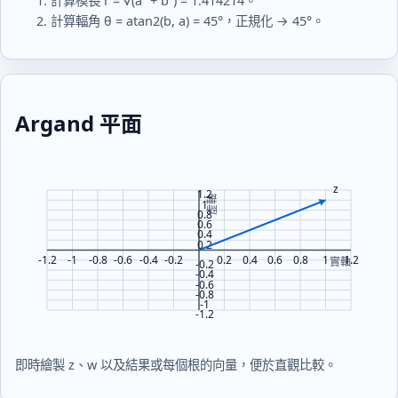
計算模長 r = √(a² + b²) = 1.414214。
計算輻角 θ = atan2(b, a) = 45°，正規化 → 45°。
Argand 平面
即時繪製 z、w 以及結果或每個根的向量，便於直觀比較。