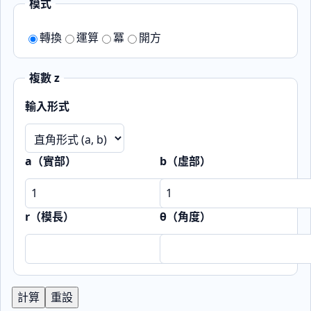
模式
轉換
運算
冪
開方
複數 z
輸入形式
a（實部）
b（虛部）
r（模長）
θ（角度）
計算
重設