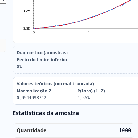
Diagnóstico (amostras)
Perto do limite inferior
0%
Valores teóricos (normal truncada)
Normalização Z
P(fora) (1−Z)
0,9544998742
4,55%
Estatísticas da amostra
Quantidade
1000