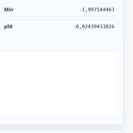
Mín
-1,997544463
p50
-0,02439433826