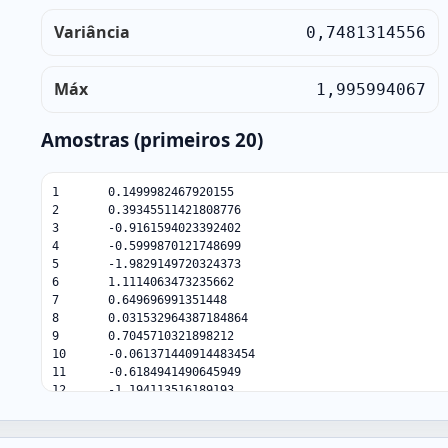
Variância
0,7481314556
Máx
1,995994067
Amostras (primeiros 20)
1	0.1499982467920155

2	0.39345511421808776

3	-0.9161594023392402

4	-0.5999870121748699

5	-1.9829149720324373

6	1.1114063473235662

7	0.649696991351448

8	0.031532964387184864

9	0.7045710321898212

10	-0.061371440914483454

11	-0.6184941490645949

12	-1.194113516189193

13	-0.5572710056179058

14	0.3730113981890249

15	0.7861029644712247
