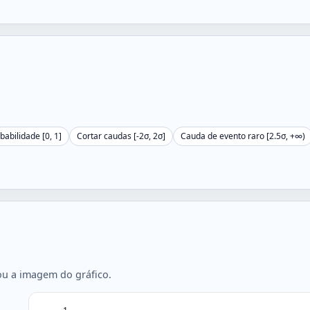
abilidade [0, 1]
Cortar caudas [-2σ, 2σ]
Cauda de evento raro [2.5σ, +∞)
ou a imagem do gráfico.