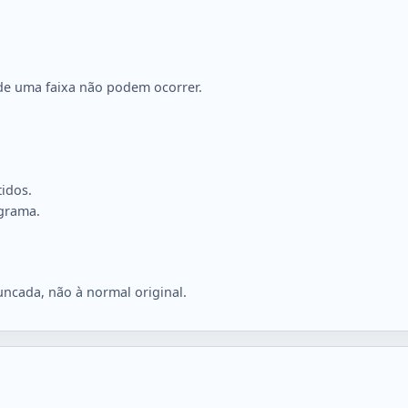
16	0.9686889167607255

17	-0.5160017692739214

18	-0.278734507010381

19	0.21615010170796067

20	-1.6786820036271317
 de uma faixa não podem ocorrer.
tidos.
ograma.
uncada, não à normal original.