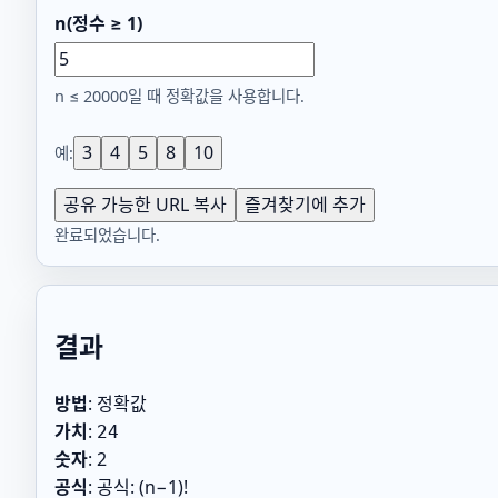
n(정수 ≥ 1)
n ≤ 20000일 때 정확값을 사용합니다.
3
4
5
8
10
예:
공유 가능한 URL 복사
즐겨찾기에 추가
완료되었습니다.
결과
방법
:
정확값
가치
:
24
숫자
:
2
공식
:
공식: (n−1)!