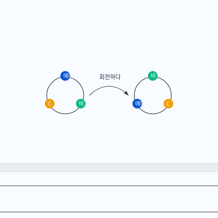
에이
비
회전하다
C
비
에이
C