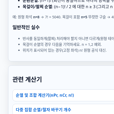
순환순열
:
(n−1)!
(회전이 동일하므로 하나의 항목을 수
목걸이/팔찌 순열
:
(n−1)! / 2
에 대한
n ≥ 3
(그리고
n 
예: 원형 좌석
n=8
→
7! = 5040
. 목걸이 포함
n=5
뚜렷한 구슬 →
4
일반적인 실수
반사를 동일하게(팔찌) 처리해야 할지 아니면 다르게(원형 테
목걸이 순열의 경우 다음을 기억하세요.
n = 1,2
예외.
위치가 표시되어 있는 경우(고정 좌석)
n!
원형 공식 대신.
관련 계산기
순열 및 조합 계산기(nPr, nCr, n!)
다중 집합 순열/철자 바꾸기 개수