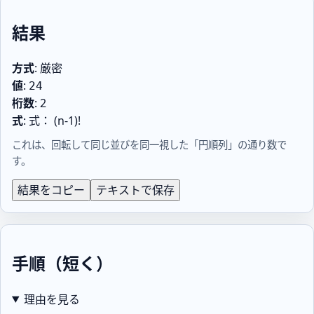
結果
方式
:
厳密
値
:
24
桁数
:
2
式
:
式： (n-1)!
これは、回転して同じ並びを同一視した「円順列」の通り数で
す。
結果をコピー
テキストで保存
手順（短く）
理由を見る