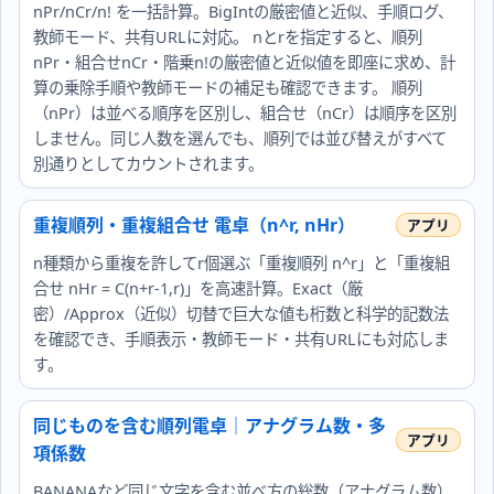
nPr/nCr/n! を一括計算。BigIntの厳密値と近似、手順ログ、
教師モード、共有URLに対応。 nとrを指定すると、順列
nPr・組合せnCr・階乗n!の厳密値と近似値を即座に求め、計
算の乗除手順や教師モードの補足も確認できます。 順列
（nPr）は並べる順序を区別し、組合せ（nCr）は順序を区別
しません。同じ人数を選んでも、順列では並び替えがすべて
別通りとしてカウントされます。
重複順列・重複組合せ 電卓（n^r, nHr）
n種類から重複を許してr個選ぶ「重複順列 n^r」と「重複組
合せ nHr = C(n+r-1,r)」を高速計算。Exact（厳
密）/Approx（近似）切替で巨大な値も桁数と科学的記数法
を確認でき、手順表示・教師モード・共有URLにも対応しま
す。
同じものを含む順列電卓｜アナグラム数・多
項係数
BANANAなど同じ文字を含む並べ方の総数（アナグラム数）