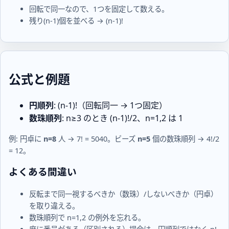
回転で同一なので、1つを固定して数える。
残り(n-1)個を並べる → (n-1)!
公式と例題
円順列
:
(n-1)!
（回転同一 → 1つ固定）
数珠順列
:
n≥3
のとき
(n-1)!/2
、
n=1,2
は
1
例: 円卓に
n=8
人 →
7! = 5040
。ビーズ
n=5
個の数珠順列 →
4!/2
= 12
。
よくある間違い
反転まで同一視するべきか（数珠）/しないべきか（円卓）
を取り違える。
数珠順列で
n=1,2
の例外を忘れる。