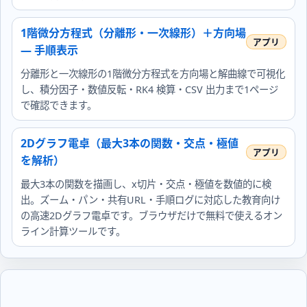
1階微分方程式（分離形・一次線形）＋方向場
— 手順表示
分離形と一次線形の1階微分方程式を方向場と解曲線で可視化
し、積分因子・数値反転・RK4 検算・CSV 出力まで1ページ
で確認できます。
2Dグラフ電卓（最大3本の関数・交点・極値
を解析）
最大3本の関数を描画し、x切片・交点・極値を数値的に検
出。ズーム・パン・共有URL・手順ログに対応した教育向け
の高速2Dグラフ電卓です。ブラウザだけで無料で使えるオン
ライン計算ツールです。