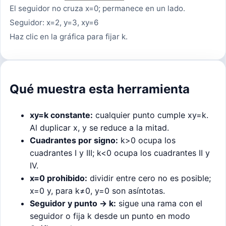
El seguidor no cruza x=0; permanece en un lado.
Seguidor: x=2, y=3, xy=6
Haz clic en la gráfica para fijar k.
Qué muestra esta herramienta
xy=k constante:
cualquier punto cumple xy=k.
Al duplicar x, y se reduce a la mitad.
Cuadrantes por signo:
k>0 ocupa los
cuadrantes I y III; k<0 ocupa los cuadrantes II y
IV.
x=0 prohibido:
dividir entre cero no es posible;
x=0 y, para k≠0, y=0 son asíntotas.
Seguidor y punto → k:
sigue una rama con el
seguidor o fija k desde un punto en modo