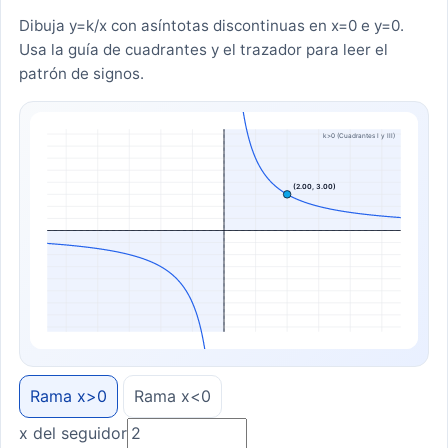
Dibuja y=k/x con asíntotas discontinuas en x=0 e y=0.
Usa la guía de cuadrantes y el trazador para leer el
patrón de signos.
k>0 (Cuadrantes I y III)
(2.00, 3.00)
Rama x>0
Rama x<0
x del seguidor