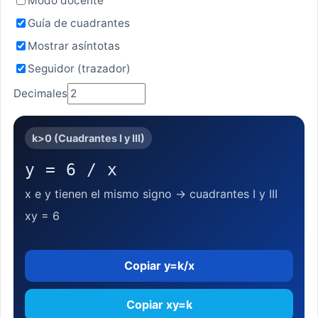
Modo docente
Guía de cuadrantes
Mostrar asíntotas
Seguidor (trazador)
Decimales
k>0 (Cuadrantes I y III)
y = 6 / x
x e y tienen el mismo signo → cuadrantes I y III
xy = 6
Copiar y=k/x
Copiar xy=k