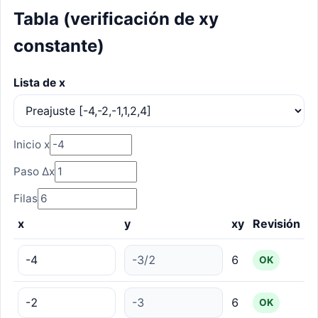
Tabla (verificación de xy
constante)
Lista de x
Inicio x
Paso Δx
Filas
x
y
xy
Revisión
6
OK
6
OK