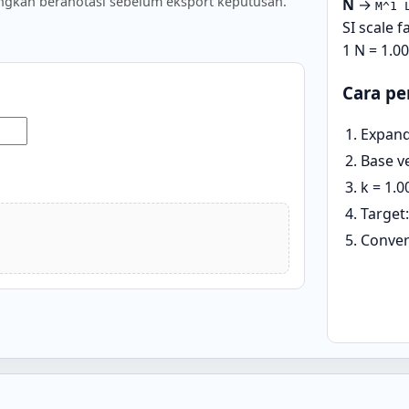
gkah beranotasi sebelum eksport keputusan.
N
→
M^1 
SI scale f
1 N = 1.
Cara pe
Expand
Base v
k = 1.
Target
Conver