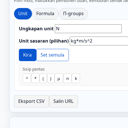
Pilih mod, masukkan pemboleh ubah, kemudian semak lan
Unit
Formula
Π-groups
Ungkapan unit
Unit sasaran (pilihan)
Kira
Set semula
Sisip pantas
^
*
(
)
μ
n
k
Eksport CSV
Salin URL