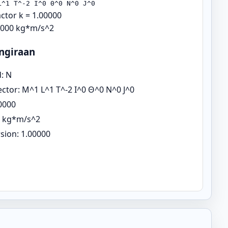
L^1 T^-2 I^0 Θ^0 N^0 J^0
actor k = 1.00000
00000 kg*m/s^2
ngiraan
: N
ector: M^1 L^1 T^-2 I^0 Θ^0 N^0 J^0
00000
: kg*m/s^2
sion: 1.00000