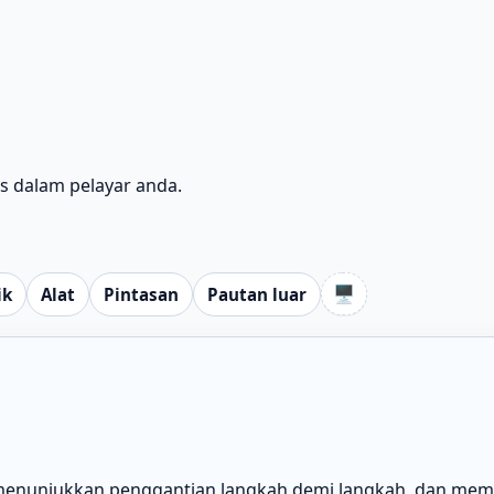
us dalam pelayar anda.
🖥️
ik
Alat
Pintasan
Pautan luar
 menunjukkan penggantian langkah demi langkah, dan me