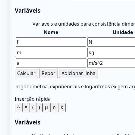
Variáveis
Variáveis e unidades para consistência dime
Nome
Unidade
Calcular
Repor
Adicionar linha
Trigonometria, exponenciais e logaritmos exigem a
Inserção rápida
^
*
(
)
μ
n
k
Variáveis