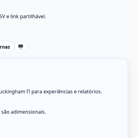
e link partilhável.
🖥️
ernas
uckingham Π para experiências e relatórios.
são adimensionais.