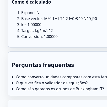
Como é calculado
Expand: N
Base vector: M^1 L^1 T^-2 I^0 Θ^0 N^0 J^0
k = 1.00000
Target: kg*m/s^2
Conversion: 1.00000
Perguntas frequentes
Como converto unidades compostas com esta fe
O que verifica o validador de equações?
Como são gerados os grupos de Buckingham Π?