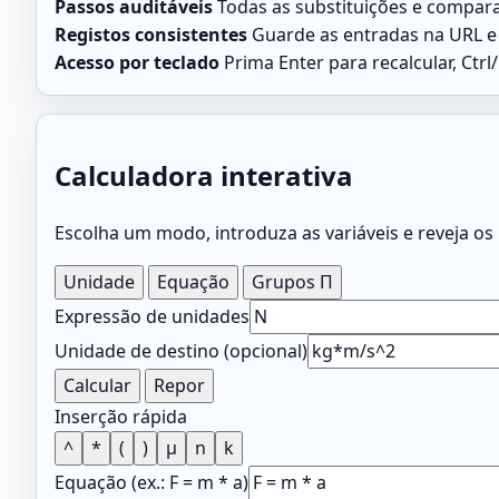
Passos auditáveis
Todas as substituições e compara
Registos consistentes
Guarde as entradas na URL e 
Acesso por teclado
Prima Enter para recalcular, Ctrl
Calculadora interativa
Escolha um modo, introduza as variáveis e reveja os
Unidade
Equação
Grupos Π
Expressão de unidades
Unidade de destino (opcional)
Calcular
Repor
Inserção rápida
^
*
(
)
μ
n
k
Equação (ex.: F = m * a)