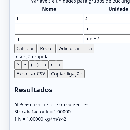
Variáveis e unidades para grupos de Bucki
Nome
Unidade
Calcular
Repor
Adicionar linha
Inserção rápida
^
*
(
)
μ
n
k
Exportar CSV
Copiar ligação
Resultados
N
→
M^1 L^1 T^-2 I^0 Θ^0 N^0 J^0
SI scale factor k = 1.00000
1 N = 1.00000 kg*m/s^2