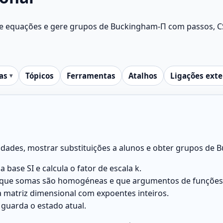
e equações e gere grupos de Buckingham‑Π com passos, CSV 
as
Tópicos
Ferramentas
Atalhos
Ligações ext
dades, mostrar substituições a alunos e obter grupos de B
base SI e calcula o fator de escala k.
 que somas são homogéneas e que argumentos de funções 
a matriz dimensional com expoentes inteiros.
 guarda o estado atual.