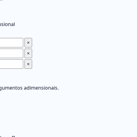
nsional
×
×
×
rgumentos adimensionais.