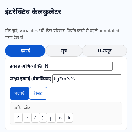
इंटरैक्टिव कैलकुलेटर
मोड चुनें, variables भरें, फिर परिणाम निर्यात करने से पहले annotated
चरण देख लें।
इकाई
सूत्र
Π‑समूह
इकाई अभिव्यक्ति
लक्ष्य इकाई (वैकल्पिक)
चलाएँ
रीसेट
त्वरित जोड़
^
*
(
)
μ
n
k