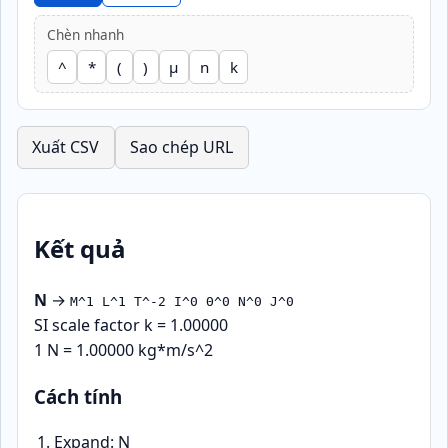
Chèn nhanh
^
*
(
)
μ
n
k
Xuất CSV
Sao chép URL
Kết quả
N
→
M^1 L^1 T^-2 I^0 Θ^0 N^0 J^0
SI scale factor k = 1.00000
1 N = 1.00000 kg*m/s^2
Cách tính
Expand: N