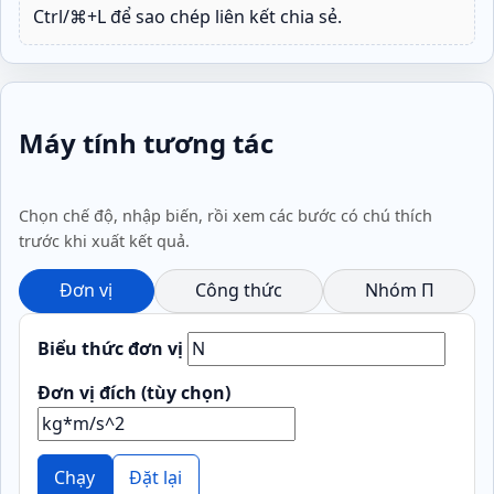
Ctrl/⌘+L để sao chép liên kết chia sẻ.
Máy tính tương tác
Chọn chế độ, nhập biến, rồi xem các bước có chú thích
trước khi xuất kết quả.
Đơn vị
Công thức
Nhóm Π
Biểu thức đơn vị
Đơn vị đích (tùy chọn)
Chạy
Đặt lại