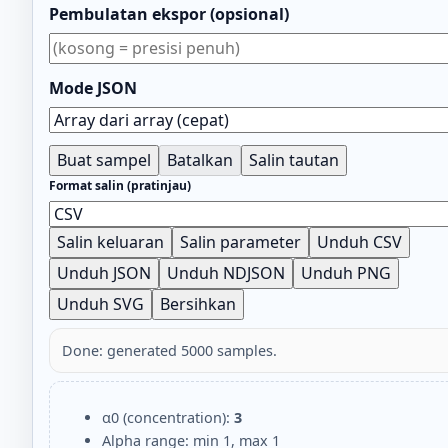
Pembulatan ekspor (opsional)
Mode JSON
Buat sampel
Batalkan
Salin tautan
Format salin (pratinjau)
Salin keluaran
Salin parameter
Unduh CSV
Unduh JSON
Unduh NDJSON
Unduh PNG
Unduh SVG
Bersihkan
Done: generated 5000 samples.
α0 (concentration):
3
Alpha range: min 1, max 1