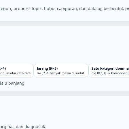
egori, proporsi topik, bobot campuran, dan data uji berbentuk pr
K=4)
Jarang (K=5)
Satu kategori domina
di sekitar rata-rata
α=0,2 → banyak massa di sudut
α=[10,1,1] → komponen 
lalu panjang.
marginal, dan diagnostik.