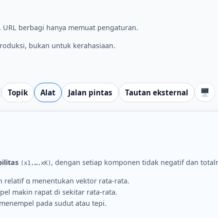
h. URL berbagi hanya memuat pengaturan.
oduksi, bukan untuk kerahasiaan.
🖥️
Topik
Alat
Jalan pintas
Tautan eksternal
ilitas
, dengan setiap komponen tidak negatif dan total
(x1,…,xK)
relatif α menentukan vektor rata-rata.
l makin rapat di sekitar rata-rata.
menempel pada sudut atau tepi.