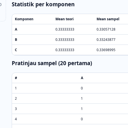
Statistik per komponen
0
Komponen
Mean teori
Mean sampel
A
0.33333333
0.33057128
B
0.33333333
0.33243877
C
0.33333333
0.33698995
Pratinjau sampel (20 pertama)
#
A
1
0
2
1
3
1
4
0