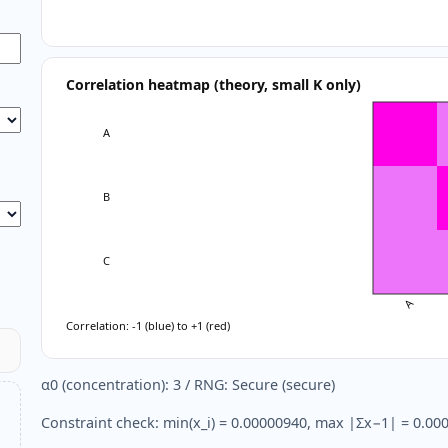
α0 (concentration): 3 / RNG: Secure (secure)
Constraint check: min(x_i) = 0.00000940, max |Σx−1| = 0.0