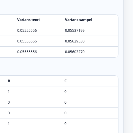
Varians teori
Varians sampel
0.05555556
0.05537199
0.05555556
0.05629530
0.05555556
0.05603270
B
C
1
0
0
0
0
0
1
0