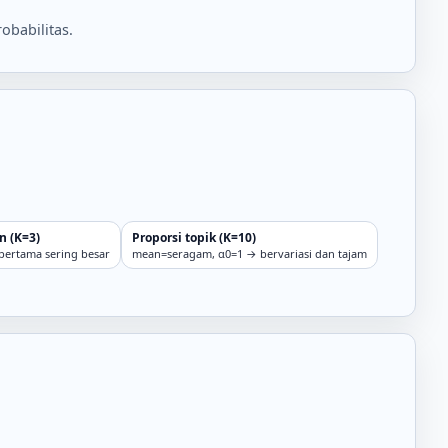
obabilitas.
n (K=3)
Proporsi topik (K=10)
pertama sering besar
mean=seragam, α0=1 → bervariasi dan tajam