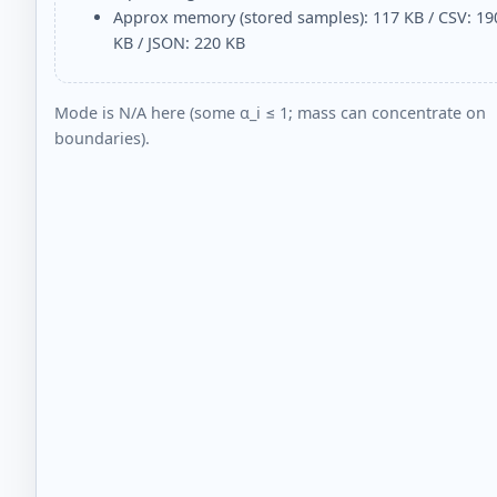
Approx memory (stored samples): 117 KB / CSV: 19
KB / JSON: 220 KB
Mode is N/A here (some α_i ≤ 1; mass can concentrate on
boundaries).