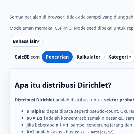
Semua berjalan di browser; tidak ada sampel yang diungga
Mode aman memakai CSPRNG. Mode seed dipakai untuk repr
Bahasa lain
CalcBE
.com
Pencarian
Kalkulator
Kategori
Apa itu distribusi Dirichlet?
Distribusi Dirichlet
adalah distribusi untuk
vektor probab
α (alpha)
dapat dibaca seperti pseudo-count. Ukuran 
α0 = Σα_i
adalah konsentrasi: semakin besar α0, sampe
Jika beberapa
α_i < 1
, sampel cenderung jarang dan 
K=2
adalah kasus khusus:
.
x1 ~ Beta(α1,α2)