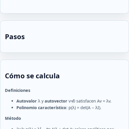
Pasos
Cómo se calcula
Definiciones
Autovalor
λ y
autovector
v≠0 satisfacen Av = λv.
Polinomio característico
: p(λ) = det(A − λI).
Método