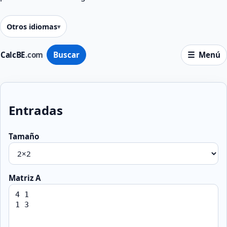
Otros idiomas
CalcBE
.com
Buscar
Menú
Entradas
Tamaño
Matriz A