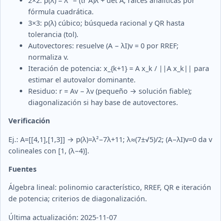
2×2: p(λ) = λ² − (tr A)λ + det A; raíces analíticas por
fórmula cuadrática.
3×3: p(λ) cúbico; búsqueda racional y QR hasta
tolerancia (tol).
Autovectores: resuelve (A − λI)v = 0 por RREF;
normaliza v.
Iteración de potencia: x_{k+1} = A x_k / ||A x_k|| para
estimar el autovalor dominante.
Residuo: r = Av − λv (pequeño → solución fiable);
diagonalización si hay base de autovectores.
Verificación
Ej.: A=[[4,1],[1,3]] → p(λ)=λ²−7λ+11; λ≈(7±√5)/2; (A−λI)v=0 da v
colineales con [1, (λ−4)].
Fuentes
Álgebra lineal: polinomio característico, RREF, QR e iteración
de potencia; criterios de diagonalización.
Última actualización: 2025-11-07