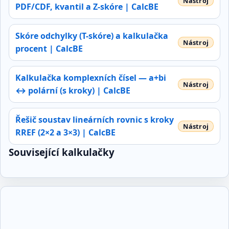
PDF/CDF, kvantil a Z‑skóre | CalcBE
Skóre odchylky (T-skóre) a kalkulačka
procent | CalcBE
Kalkulačka komplexních čísel — a+bi
↔ polární (s kroky) | CalcBE
Řešič soustav lineárních rovnic s kroky
RREF (2×2 a 3×3) | CalcBE
Související kalkulačky