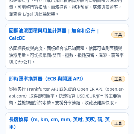
依建築尺寸、各立面或已知面積估算外牆可塗刷面積與油漆用
量。可調整門窗扣除、面漆道數、損耗預留、底漆與覆蓋率，
並查看 L/gal 與建議罐裝。
圍欄油漆面積與用量計算器 | 加侖和公升 |
CalcBE
依圍欄長度與高度、面板組合或已知面積，估算可塗刷面積與
油漆用量。可切換單面/雙面、道數、損耗預留、底漆、覆蓋率
與加侖/公升。
即時匯率換算器（ECB 與開源 API）
從歐央行 Frankfurter API 或免費的 Open ER API（open.er-
api.com）取得即時匯率，快速換算 USD/EUR/JPY 等主要貨
幣，並檢視最近的走勢。支援分享連結、收藏及離線快取。
長度換算（m, km, cm, mm, 英吋, 英呎, 碼, 英
里）