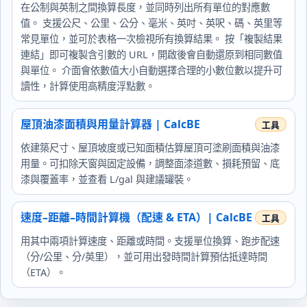
在公制與英制之間換算長度，並同時列出所有單位的對應數
值。 支援公尺、公里、公分、毫米、英吋、英呎、碼、英里等
常見單位，並可於表格一次檢視所有換算結果。 按「複製結果
連結」即可複製含引數的 URL，開啟後會自動還原到相同數值
與單位。 介面會依數值大小自動選擇合理的小數位數以提升可
讀性，計算使用高精度浮點數。
屋頂油漆面積與用量計算器 | CalcBE
依建築尺寸、屋頂坡度或已知面積估算屋頂可塗刷面積與油漆
用量。可扣除天窗與固定設備，調整面漆道數、損耗預留、底
漆與覆蓋率，並查看 L/gal 與建議罐裝。
速度–距離–時間計算機（配速 & ETA）| CalcBE
用其中兩項計算速度、距離或時間。支援單位換算、跑步配速
（分/公里、分/英里），並可用出發時間計算預估抵達時間
（ETA）。