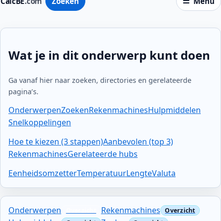
CalcBE
.com
Zoeken
Menu
Wat je in dit onderwerp kunt doen
Ga vanaf hier naar zoeken, directories en gerelateerde
pagina’s.
Onderwerpen
Zoeken
Rekenmachines
Hulpmiddelen
Snelkoppelingen
Hoe te kiezen (3 stappen)
Aanbevolen (top 3)
Rekenmachines
Gerelateerde hubs
Eenheidsomzetter
Temperatuur
Lengte
Valuta
Onderwerpen
Rekenmachines