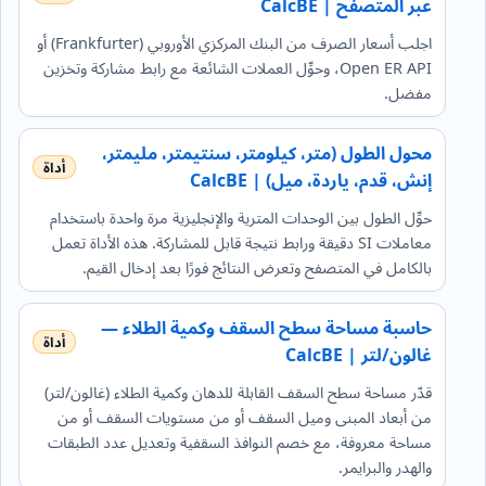
عبر المتصفح | CalcBE
اجلب أسعار الصرف من البنك المركزي الأوروبي (Frankfurter) أو
Open ER API، وحوِّل العملات الشائعة مع رابط مشاركة وتخزين
مفضل.
محول الطول (متر، كيلومتر، سنتيمتر، مليمتر،
إنش، قدم، ياردة، ميل) | CalcBE
حوِّل الطول بين الوحدات المترية والإنجليزية مرة واحدة باستخدام
معاملات SI دقيقة ورابط نتيجة قابل للمشاركة. هذه الأداة تعمل
بالكامل في المتصفح وتعرض النتائج فورًا بعد إدخال القيم.
حاسبة مساحة سطح السقف وكمية الطلاء —
غالون/لتر | CalcBE
قدّر مساحة سطح السقف القابلة للدهان وكمية الطلاء (غالون/لتر)
من أبعاد المبنى وميل السقف أو من مستويات السقف أو من
مساحة معروفة، مع خصم النوافذ السقفية وتعديل عدد الطبقات
والهدر والبرايمر.