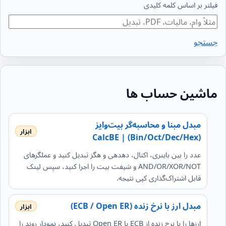
فیلتر بر اساس کلمه کلیدی
جستجو
ماشین حساب ها
مبدل مبنا و محاسبه‌گر بیت‌وایز
(Bin/Oct/Dec/Hex) | CalcBE
عدد را بین باینری، اکتال، دهدهی و هگز تبدیل کنید و عملگرهای
AND/OR/XOR/NOT و شیفت بیت را اجرا کنید، سپس لینک
قابل اشتراک‌گذاری کپی نتیجه.
مبدل ارز با نرخ زنده (ECB / Open ER)
ارزها را با نرخ زنده از ECB یا Open ER تبدیل کنید، نمودار روند را