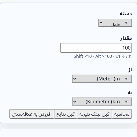
دسته
مقدار
↑/↓ ±1 · Shift ×10 · Alt ×100
از
به
محاسبه
کپی لینک نتیجه
کپی نتایج
افزودن به علاقه‌مندی