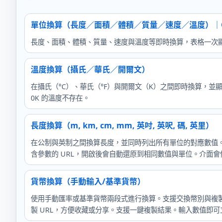
單位換算（長度／面積／體積／質量／速度／溫度）｜Ca
長度、面積、體積、質量、速度與溫度等即時換算，表格一次
溫度換算（攝氏／華氏／開爾文）
在攝氏（°C）、華氏（°F）與開爾文（K）之間即時換算，並顯示使用
0K 的溫度不存在。
長度換算（m, km, cm, mm, 英吋, 英呎, 碼, 英里）
在公制與英制之間換算長度，並同時列出所有單位的對應數值
含參數的 URL，開啟後會自動還原到相同數值與單位。介面
貨幣換算（手動輸入/基準貨幣）
使用手動匯率或基準貨幣兩段式進行換算。支援交換幣別與複製
製 URL，方便收藏或分享。支援一鍵複製結果。輸入數值即