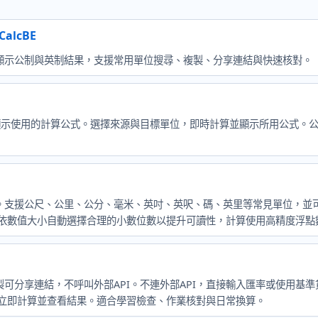
lcBE
顯示公制與英制結果，支援常用單位搜尋、複製、分享連結與快速核對。
的計算公式。選擇來源與目標單位，即時計算並顯示所用公式。公式：°F = (°C 
。支援公尺、公里、公分、毫米、英吋、英呎、碼、英里等常見單位，並
會依數值大小自動選擇合理的小數位數以提升可讀性，計算使用高精度浮點
可分享連結，不呼叫外部API。不連外部API，直接輸入匯率或使用基
可立即計算並查看結果。適合學習檢查、作業核對與日常換算。