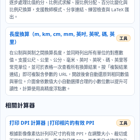
逐步處理比值約分、比例式求解、按比例分配、百分比變化與
比例尺換算，支援教師模式、分享連結、練習檢查與 LaTeX 匯
出。
長度換算（m, km, cm, mm, 英吋, 英呎, 碼, 英
里）
在公制與英制之間換算長度，並同時列出所有單位的對應數
值。支援公尺、公里、公分、毫米、英吋、英呎、碼、英里等
常見單位，並可於表格一次查看所有換算結果。按「複製結果
連結」即可複製含參數的 URL，開啟後會自動還原到相同數值
與單位。介面會依數值大小自動選擇合理的小數位數以提升可
讀性，計算使用高精度浮點數。
相關計算器
打印 DPI 計算器 |打印相片的有效 PPI
根據影像像素估計列印尺寸的有效 PPI，在調整大小、裁切或