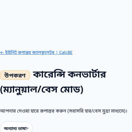
← ইউনিট রূপান্তর ক্যালকুলেটর | CalcBE
কারেন্সি কনভার্টার
(ম্যানুয়াল/বেস মোড)
আপনার দেওয়া হারে রূপান্তর করুন (সরাসরি হার/বেস মুদ্রা মাধ্যমে)।
অন্যান্য ভাষা