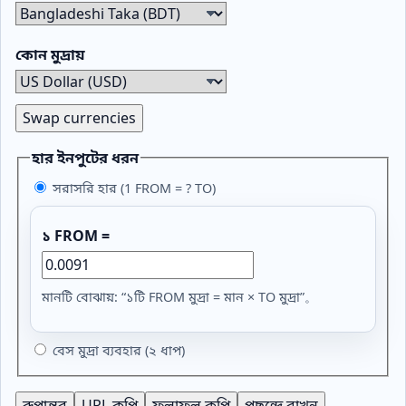
কোন মুদ্রায়
Swap currencies
হার ইনপুটের ধরন
সরাসরি হার (1 FROM = ? TO)
১ FROM =
মানটি বোঝায়: “১টি FROM মুদ্রা = মান × TO মুদ্রা”。
বেস মুদ্রা ব্যবহার (২ ধাপ)
রূপান্তর
URL কপি
ফলাফল কপি
পছন্দে রাখুন