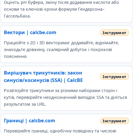
Оцініть pH буфера, зміну після додавання кислоти або
основи та ключові кроки формули Гендерсона–
Гассельбаха.
Вектори | calcbe.com
Працюйте з 2D і 3D векторами: додавайте, віднімайте,
знаходьте довжину, скалярний добуток і покрокові
пояснення.
Вирішувач трикутників: закон
синусів/косинусів (SSA) | CalcBE
Розв’язуйте трикутники за різними наборами сторін і
кутів, перевіряйте неоднозначний випадок SSA та діліться
результатом за URL.
Границі | calcbe.com
Перевіряйте границі, однобічну поведінку та числові