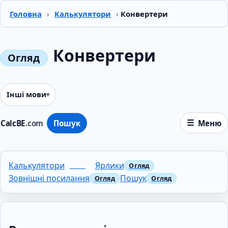
Головна
›
Калькулятори
›
Конвертери
Конвертери
Інші мови
CalcBE
.com
Пошук
Меню
Калькулятори
Ярлики
Зовнішні посилання
Пошук