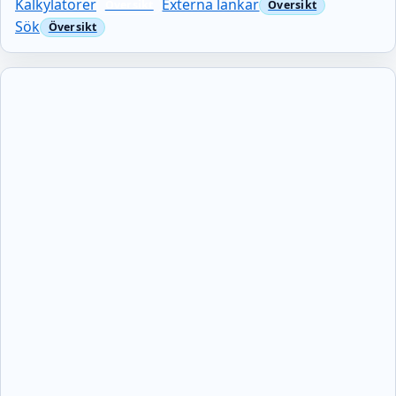
Kalkylatorer
Externa länkar
Sök