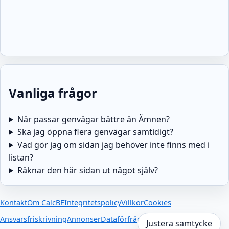
Vanliga frågor
När passar genvägar bättre än Ämnen?
Ska jag öppna flera genvägar samtidigt?
Vad gör jag om sidan jag behöver inte finns med i
listan?
Räknar den här sidan ut något själv?
Kontakt
Om CalcBE
Integritetspolicy
Villkor
Cookies
Ansvarsfriskrivning
Annonser
Dataförfrågningar
Externa länkar
Justera samtycke