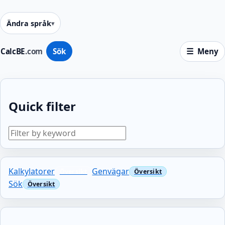
Ändra språk
CalcBE
.com
Sök
Meny
Quick filter
Kalkylatorer
Genvägar
Sök