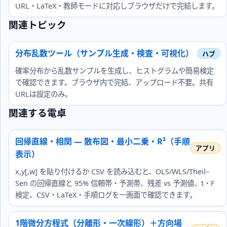
URL・LaTeX・教師モードに対応しブラウザだけで完結します。
関連トピック
分布乱数ツール（サンプル生成・検査・可視化）
確率分布から乱数サンプルを生成し、ヒストグラムや簡易検定
で確認できます。ブラウザ内で完結、アップロード不要。共有
URLは設定のみ。
関連する電卓
回帰直線・相関 — 散布図・最小二乗・R²（手順
表示）
x,y[,w] を貼り付けるか CSV を読み込むと、OLS/WLS/Theil–
Sen の回帰直線と 95% 信頼帯・予測帯、残差 vs 予測値、t・F
検定、CSV・LaTeX・手順ログを一画面で確認できます。
1階微分方程式（分離形・一次線形）＋方向場