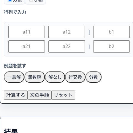
行列で入力
a11
a12
b1
|
a21
a22
b2
|
例題を試す
一意解
無数解
解なし
行交換
分数
計算する
次の手順
リセット
結果