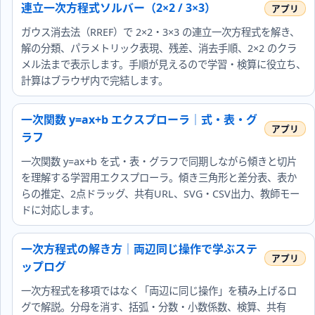
連立一次方程式ソルバー（2×2 / 3×3）
ガウス消去法（RREF）で 2×2・3×3 の連立一次方程式を解き、
解の分類、パラメトリック表現、残差、消去手順、2×2 のクラ
メル法まで表示します。手順が見えるので学習・検算に役立ち、
計算はブラウザ内で完結します。
一次関数 y=ax+b エクスプローラ｜式・表・グ
ラフ
一次関数 y=ax+b を式・表・グラフで同期しながら傾きと切片
を理解する学習用エクスプローラ。傾き三角形と差分表、表か
らの推定、2点ドラッグ、共有URL、SVG・CSV出力、教師モー
ドに対応します。
一次方程式の解き方｜両辺同じ操作で学ぶステ
ップログ
一次方程式を移項ではなく「両辺に同じ操作」を積み上げるロ
グで解説。分母を消す、括弧・分数・小数係数、検算、共有