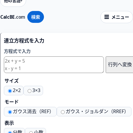
他の言語
CalcBE
.com
検索
メニュー
連立方程式を入力
方程式で入力
行列へ変換
サイズ
2×2
3×3
モード
ガウス消去（REF）
ガウス・ジョルダン（RREF）
表示
分数
小数