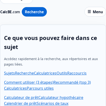
CalcBE
.com
Recherche
Menu
Ce que vous pouvez faire dans ce
sujet
Accédez rapidement à la recherche, aux répertoires et aux
pages liées.
Sujets
Recherche
Calculatrices
Outils
Raccourcis
Comment utiliser (3 étapes)
Recommandé (top 3)
Calculatrices
Parcours utiles
Calculateur de prêt
Calculateur hypothécaire
Calendrier de prêt
Scénarios de taux