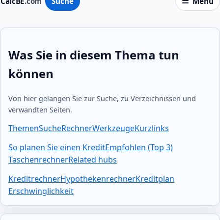
CalcBE
.com
Suche
Menü
Was Sie in diesem Thema tun
können
Von hier gelangen Sie zur Suche, zu Verzeichnissen und
verwandten Seiten.
Themen
Suche
Rechner
Werkzeuge
Kurzlinks
So planen Sie einen Kredit
Empfohlen (Top 3)
Taschenrechner
Related hubs
Kreditrechner
Hypothekenrechner
Kreditplan
Erschwinglichkeit