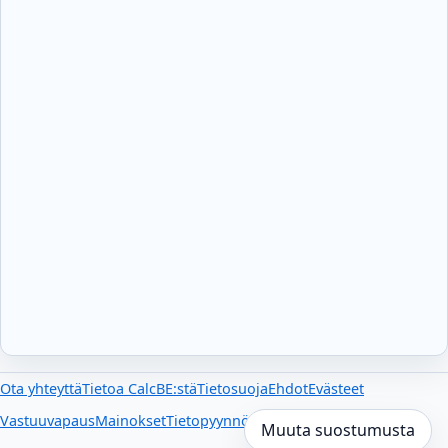
Ota yhteyttä
Tietoa CalcBE:stä
Tietosuoja
Ehdot
Evästeet
Vastuuvapaus
Mainokset
Tietopyynnöt
Ulkoiset linkit
Muuta suostumusta