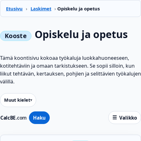
Etusivu
›
Laskimet
›
Opiskelu ja opetus
Opiskelu ja opetus
Tämä koontisivu kokoaa työkaluja luokkahuoneeseen,
kotitehtäviin ja omaan tarkistukseen. Se sopii silloin, kun
liikut tehtävän, kertauksen, pohjien ja selittävien työkalujen
välillä.
Muut kielet
CalcBE
.com
Haku
Valikko