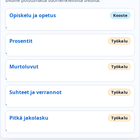
sivuille poistumatta suomenkielisiltä sivuilta.
Opiskelu ja opetus
.
Prosentit
.
Murtoluvut
.
Suhteet ja verrannot
.
Pitkä jakolasku
.